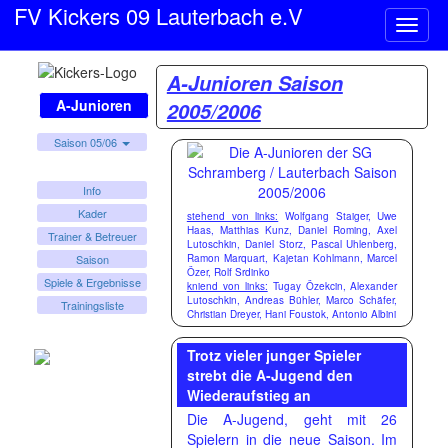
FV Kickers 09 Lauterbach e.V
Naviga
ein-/a
A-Junioren Saison
A-Junioren
2005/2006
Saison 05/06
Info
Kader
stehend von links:
Wolfgang Staiger, Uwe
Haas, Matthias Kunz, Daniel Roming, Axel
Trainer & Betreuer
Lutoschkin, Daniel Storz, Pascal Uhlenberg,
Ramon Marquart, Kajetan Kohlmann, Marcel
Saison
Özer, Rolf Srdinko
Spiele & Ergebnisse
kniend von links:
Tugay Özekcin, Alexander
Lutoschkin, Andreas Bühler, Marco Schäfer,
Trainingsliste
Christian Dreyer, Hani Foustok, Antonio Albini
Trotz vieler junger Spieler
strebt die A-Jugend den
Wiederaufstieg an
Die A-Jugend, geht mit 26
Spielern in die neue Saison. Im