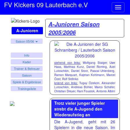
FV Kickers 09 Lauterbach e.V
Naviga
ein-/a
A-Junioren Saison
A-Junioren
2005/2006
Saison 05/06
Info
Kader
stehend von links:
Wolfgang Staiger, Uwe
Haas, Matthias Kunz, Daniel Roming, Axel
Trainer & Betreuer
Lutoschkin, Daniel Storz, Pascal Uhlenberg,
Ramon Marquart, Kajetan Kohlmann, Marcel
Saison
Özer, Rolf Srdinko
Spiele & Ergebnisse
kniend von links:
Tugay Özekcin, Alexander
Lutoschkin, Andreas Bühler, Marco Schäfer,
Trainingsliste
Christian Dreyer, Hani Foustok, Antonio Albini
Trotz vieler junger Spieler
strebt die A-Jugend den
Wiederaufstieg an
Die A-Jugend, geht mit 26
Spielern in die neue Saison. Im