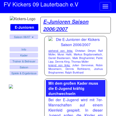
FV Kickers 09 Lauterbach e.V
Naviga
ein-/a
E-Junioren Saison
E-Junioren
2006/2007
Saison 06/07
Info
stehend von links:
Christian Dreyer, Ralf
Müller, Murat Haliti, Markus Bogdanowitsch,
Kader
Daniel Bastiansen, Maik Broghammer, Patric
Trainer & Betreuer
Lipp, Dennis King, Thomas Müller
kniend von links:
Julian Genovese, Robin
Saison
Moosmann, Dennis Rothkrantz, Joshua
Broghammer, Ralph Burkhard
Spiele & Ergebnisse
Mit dem großen Kader muss
die E-Jugend kräftig
durchwechseln
Bei der E-Jugend wird mit 7er-
Mannschaften auf einem
Kleinfeld gespielt. In dieser
Jugend sollen die Kinder ein