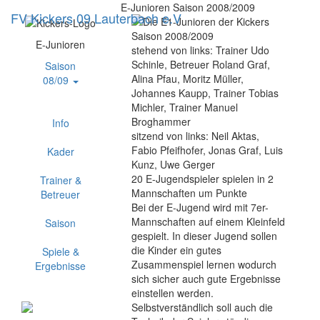
E-Junioren Saison 2008/2009
FV Kickers 09 Lauterbach e.V
Navig
ein-/
E-Junioren
stehend von links:
Trainer Udo
Schinle, Betreuer Roland Graf,
Saison
Alina Pfau, Moritz Müller,
08/09
Johannes Kaupp, Trainer Tobias
Michler, Trainer Manuel
Broghammer
Info
sitzend von links:
Neil Aktas,
Fabio Pfeifhofer, Jonas Graf, Luis
Kader
Kunz, Uwe Gerger
20 E-Jugendspieler spielen in 2
Trainer &
Mannschaften um Punkte
Betreuer
Bei der E-Jugend wird mit 7er-
Mannschaften auf einem Kleinfeld
Saison
gespielt. In dieser Jugend sollen
die Kinder ein gutes
Spiele &
Zusammenspiel lernen wodurch
Ergebnisse
sich sicher auch gute Ergebnisse
einstellen werden.
Selbstverständlich soll auch die