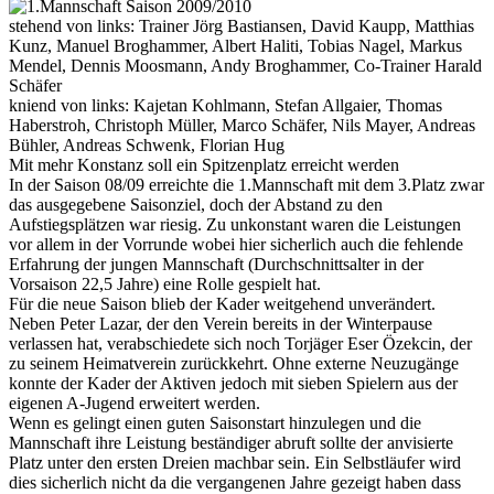
stehend von links:
Trainer Jörg Bastiansen, David Kaupp, Matthias
Kunz, Manuel Broghammer, Albert Haliti, Tobias Nagel, Markus
Mendel, Dennis Moosmann, Andy Broghammer, Co-Trainer Harald
Schäfer
kniend von links:
Kajetan Kohlmann, Stefan Allgaier, Thomas
Haberstroh, Christoph Müller, Marco Schäfer, Nils Mayer, Andreas
Bühler, Andreas Schwenk, Florian Hug
Mit mehr Konstanz soll ein Spitzenplatz erreicht werden
In der Saison 08/09 erreichte die 1.Mannschaft mit dem 3.Platz zwar
das ausgegebene Saisonziel, doch der Abstand zu den
Aufstiegsplätzen war riesig. Zu unkonstant waren die Leistungen
vor allem in der Vorrunde wobei hier sicherlich auch die fehlende
Erfahrung der jungen Mannschaft (Durchschnittsalter in der
Vorsaison 22,5 Jahre) eine Rolle gespielt hat.
Für die neue Saison blieb der Kader weitgehend unverändert.
Neben Peter Lazar, der den Verein bereits in der Winterpause
verlassen hat, verabschiedete sich noch Torjäger Eser Özekcin, der
zu seinem Heimatverein zurückkehrt. Ohne externe Neuzugänge
konnte der Kader der Aktiven jedoch mit sieben Spielern aus der
eigenen A-Jugend erweitert werden.
Wenn es gelingt einen guten Saisonstart hinzulegen und die
Mannschaft ihre Leistung beständiger abruft sollte der anvisierte
Platz unter den ersten Dreien machbar sein. Ein Selbstläufer wird
dies sicherlich nicht da die vergangenen Jahre gezeigt haben dass