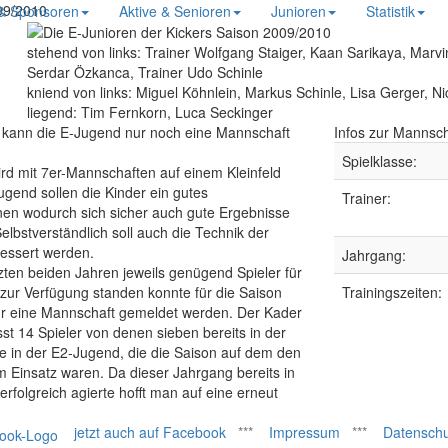
09/2010
 & Sponsoren
Aktive & Senioren
Junioren
Statistik
stehend von links:
Trainer Wolfgang Staiger, Kaan Sarikaya, Marvi
Serdar Özkanca, Trainer Udo Schinle
kniend von links:
Miguel Köhnlein, Markus Schinle, Lisa Gerger, Nic
liegend:
Tim Fernkorn, Luca Seckinger
0 kann die E-Jugend nur noch eine Mannschaft
Infos zur Mannsch
Spielklasse:
rd mit 7er-Mannschaften auf einem Kleinfeld
Jugend sollen die Kinder ein gutes
Trainer:
en wodurch sich sicher auch gute Ergebnisse
elbstverständlich soll auch die Technik der
bessert werden.
Jahrgang:
ten beiden Jahren jeweils genügend Spieler für
zur Verfügung standen konnte für die Saison
Trainingszeiten:
ur eine Mannschaft gemeldet werden. Der Kader
t 14 Spieler von denen sieben bereits in der
 in der E2-Jugend, die die Saison auf dem den
im Einsatz waren. Da dieser Jahrgang bereits in
erfolgreich agierte hofft man auf eine erneut
jetzt auch auf Facebook
***
Impressum
***
Datenschu