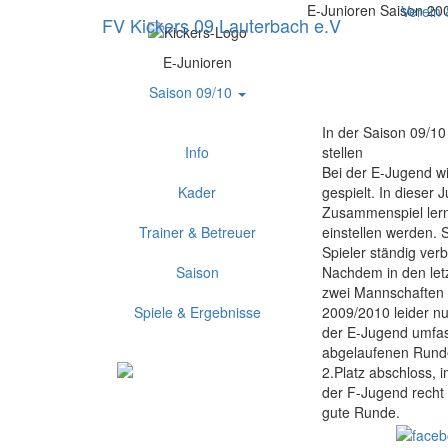
E-Junioren Saison 20
Verein
FV Kickers 09 Lauterbach e.V
E-Junioren
Saison 09/10
In der Saison 09/1
Info
stellen
Bei der E-Jugend wi
Kader
gespielt. In dieser 
Zusammenspiel lern
Trainer & Betreuer
einstellen werden. S
Spieler ständig ver
Saison
Nachdem in den letz
zwei Mannschaften 
Spiele & Ergebnisse
2009/2010 leider n
der E-Jugend umfass
abgelaufenen Runde
2.Platz abschloss, 
der F-Jugend recht 
gute Runde.