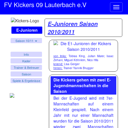
FV Kickers 09 Lauterbach e.V
Naviga
ein-/a
E-Junioren Saison
E-Junioren
2010/2011
Saison 10/11
Info
von links:
Tobias King, Julian Maier, Issac
Zehani, Miguel Köhnlein, Nico Hils
Kader
kniend:
Lisa Gerger
Trainer & Betreuer
hinten:
Trainer Yannik Brugger
Saison
Die Kickers gehen mit zwei E-
Spiele & Ergebnisse
Jugendmannschaften in die
Saison
Bei der E-Jugend wird mit 7er-
Mannschaften auf einem
Kleinfeld gespielt. Nach einem
Jahr mit nur einer Mannschaft
wurden für die Saison 2010/2011
wieder zwei Mannschaften