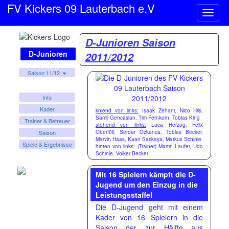
FV Kickers 09 Lauterbach e.V
Naviga
ein-/a
D-Junioren Saison
D-Junioren
2011/2012
Saison 11/12
Info
Kader
kniend von links:
Isaak Zehani, Nico Hils,
Samil Gencaslan, Tim Fernkorn, Tobias King
Trainer & Betreuer
stehend von links:
Luca Herzog, Felix
Oberföll, Serdar Özkanca, Tobias Becker,
Saison
Marvin Haas, Kaan Sarikaya, Markus Schinle
Spiele & Ergebnisse
hinten von links:
(Trainer) Martin Laufer, Udo
Schinle, Volker Becker
Mit 16 Spielern kämpft die D-
Jugend um den Einzug in die
Leistungsstaffel
Die D-Jugend geht mit einem
Kader von 16 Spielern in die
Saison der zur Hälfte aus