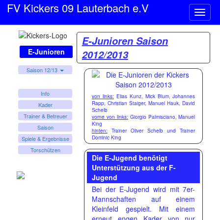
FV Kickers 09 Lauterbach e.V
Naviga
ein-/a
E-Junioren Saison
E-Junioren
2012/2013
Saison 12/13
Info
von links:
Elias Kunz, Mick Blum, Johannes
Rapp, Christian Staiger, Manuel Hauk, David
Kader
Schelb
Trainer & Betreuer
vorne von links:
Giorgio Palmisciano, Manuel
King
Saison
hinten:
Trainer Oliver Schelb und Trainer
Dominic King
Spiele & Ergebnisse
Torschützen
Die E-Jugend benötigt
Unterstützung aus der F-
Jugend
Bei der E-Jugend wird mit 7er-
Mannschaften auf einem
Kleinfeld gespielt. Mit einem
erneut engen Kader von nur