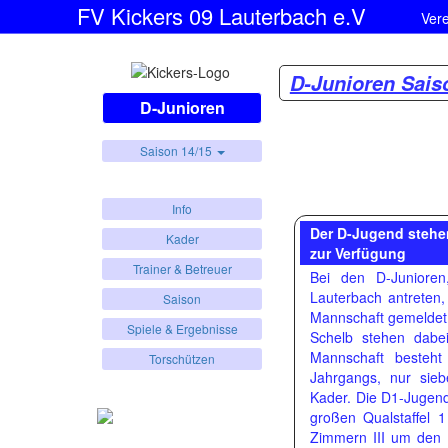
FV Kickers 09 Lauterbach e.V
Ver
D-Junioren Sais
D-Junioren
Saison 14/15
Info
Der D-Jugend stehen
Kader
zur Verfügung
Trainer & Betreuer
Bei den D-Juniore
Lauterbach antreten,
Saison
Mannschaft gemeldet.
Spiele & Ergebnisse
Schelb stehen dabe
Mannschaft besteht
Torschützen
Jahrgangs, nur sie
Kader. Die D1-Jugend
großen Qualstaffel 
Zimmern III um den Ei