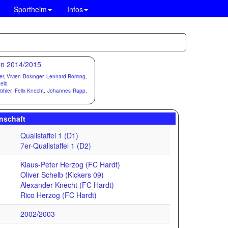
Sportheim
Infos
er, Vivien Bösinger, Lennard Roming,
helb
Bühler, Felix Knecht, Johannes Rapp,
nschaft
Qualistaffel 1 (D1)
7er-Qualistaffel 1 (D2)
Klaus-Peter Herzog (FC Hardt)
Oliver Schelb (Kickers 09)
Alexander Knecht (FC Hardt)
Rico Herzog (FC Hardt)
2002/2003