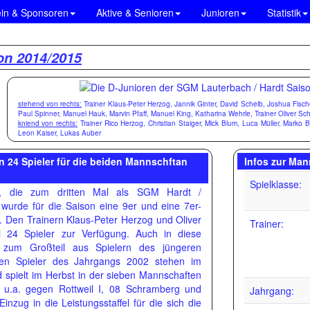
ein & Sponsoren
Aktive & Senioren
Junioren
Statistik
on 2014/2015
stehend von rechts:
Trainer Klaus-Peter Herzog, Jannik Ginter, David Schelb, Joshua Fisch
Paul Spinner, Manuel Hauk, Marvin Pfaff, Manuel King, Katharina Wehrle, Trainer Oliver Sc
kniend von rechts:
Trainer Rico Herzog, Christian Staiger, Mick Blum, Luca Müller, Marko 
Leon Kaiser, Lukas Auber
 24 Spieler für die beiden Mannschftan
Infos zur Man
Spielklasse:
n, die zum dritten Mal als SGM Hardt /
 wurde für die Saison eine 9er und eine 7er-
 Den Trainern Klaus-Peter Herzog und Oliver
Trainer:
i 24 Spieler zur Verfügung. Auch in diese
 zum Großteil aus Spielern des jüngeren
ben Spieler des Jahrgangs 2002 stehen im
 spielt im Herbst in der sieben Mannschaften
1 u.a. gegen Rottweil I, 08 Schramberg und
Jahrgang:
nzug in die Leistungsstaffel für die sich die