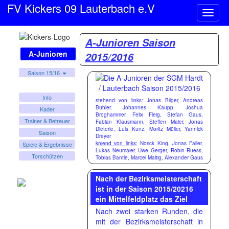
FV Kickers 09 Lauterbach e.V
Naviga
ein-/a
A-Junioren Saison
A-Junioren
2015/2016
Saison 15/16
Info
stehend von links:
Jonas Bilger, Andreas
Bühler, Johannes Kaupp, Joshua
Kader
Broghammer, Felix Fleig, Stefan Gaus,
Trainer & Betreuer
Fabian Klausmann, Steffen Maier, Jonas
Dieterle, Luis Kunz, Moritz Müller, Yannick
Saison
Dreyer
kniend von links:
Norick King, Jonas Faller,
Spiele & Ergebnisse
Lukas Neumaier, Uwe Gerger, Robin Ruess,
Torschützen
Tobias Bantle, Marcel Maltig, Alexander Gaus
Nach der Bezirksmeisterschaft
ist in der Saison 2015/20216
ein Mittelfeldplatz das Ziel
Nach zwei starken Runden, die
mit der Bezirksmeisterschaft in