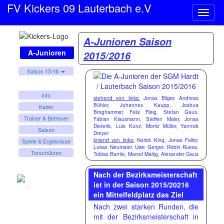
FV Kickers 09 Lauterbach e.V
Naviga
ein-/a
A-Junioren Saison
A-Junioren
2015/2016
Saison 15/16
Info
stehend von links:
Jonas Bilger, Andreas
Bühler, Johannes Kaupp, Joshua
Kader
Broghammer, Felix Fleig, Stefan Gaus,
Trainer & Betreuer
Fabian Klausmann, Steffen Maier, Jonas
Dieterle, Luis Kunz, Moritz Müller, Yannick
Saison
Dreyer
kniend von links:
Norick King, Jonas Faller,
Spiele & Ergebnisse
Lukas Neumaier, Uwe Gerger, Robin Ruess,
Torschützen
Tobias Bantle, Marcel Maltig, Alexander Gaus
Nach der Bezirksmeisterschaft
ist in der Saison 2015/20216
ein Mittelfeldplatz das Ziel
Nach zwei starken Runden, die
mit der Bezirksmeisterschaft in