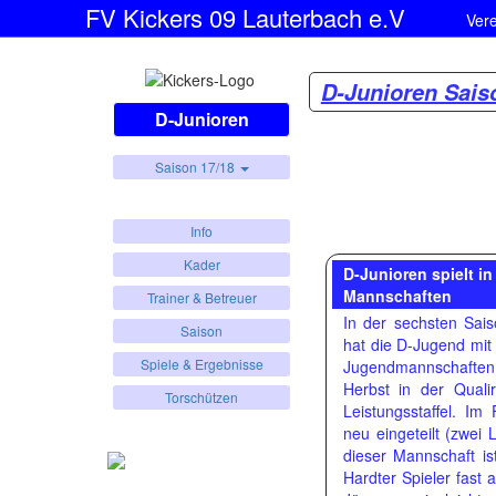
FV Kickers 09 Lauterbach e.V
Ver
D-Junioren Sais
D-Junioren
Saison 17/18
Info
Kader
D-Junioren spielt in
Mannschaften
Trainer & Betreuer
In der sechsten Sais
Saison
hat die D-Jugend mit
Spiele & Ergebnisse
Jugendmannschaften.
Herbst in der Qual
Torschützen
Leistungsstaffel. Im
neu eingeteilt (zwei L
dieser Mannschaft is
Hardter Spieler fast 