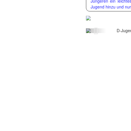
Jüngeren ein leicht
D-J
Jugend hinzu und nur 
V
Zurück