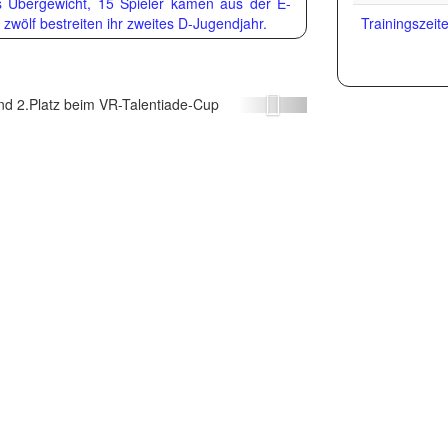
es Übergewicht, 15 Spieler kamen aus der E-
ugend 2.Platz beim
zwölf bestreiten ihr zweites D-Jugendjahr.
Trainingszeit
R-Talentiade-Cup
Weiter