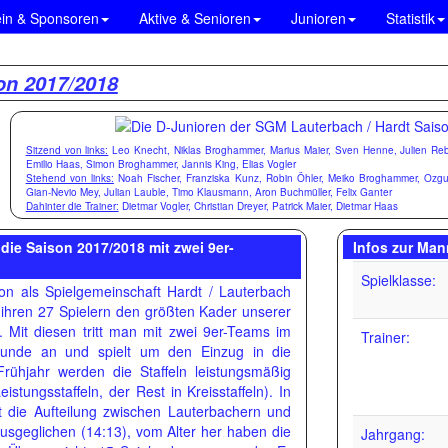
ein & Sponsoren
Aktive & Senioren
Junioren
Statistik
on 2017/2018
Sitzend von links:
Leo Knecht, Niklas Broghammer, Marius Maier, Sven Henne, Julien R
Emilio Haas, Simon Broghammer, Jannis King, Elias Vogler
Stehend von links:
Noah Fischer, Franziska Kunz, Robin Öhler, Meiko Broghammer, Ozgur
Gian-Nevio Mey, Julian Lauble, Timo Klausmann, Aron Buchmüller, Felix Ganter
Dahinter die Trainer:
Dietmar Vogler, Christian Dreyer, Patrick Maier, Dietmar Haas
 die Saison 2017/2018 mit zwei 9er-
Infos zur Man
Spielklasse:
on als Spielgemeinschaft Hardt / Lauterbach
 ihren 27 Spielern den größten Kader unserer
 Mit diesen tritt man mit zwei 9er-Teams im
Trainer:
irunde an und spielt um den Einzug in die
 Frühjahr werden die Staffeln leistungsmäßig
eistungsstaffeln, der Rest in Kreisstaffeln). In
t die Aufteilung zwischen Lauterbachern und
ausgeglichen (14:13), vom Alter her haben die
Jahrgang: