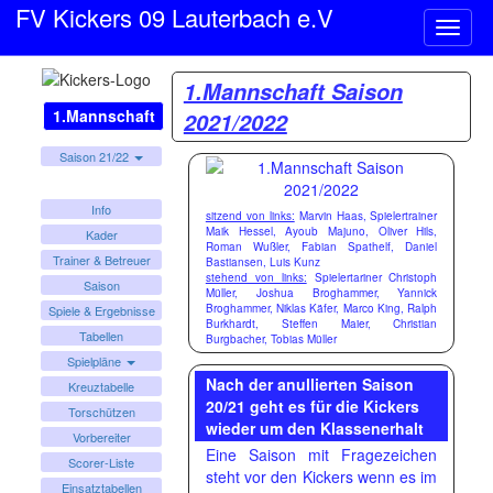
FV Kickers 09 Lauterbach e.V
Naviga
ein-/a
1.Mannschaft Saison
1.Mannschaft
2021/2022
Saison 21/22
Info
sitzend von links:
Marvin Haas, Spielertrainer
Maik Hessel, Ayoub Majuno, Oliver Hils,
Kader
Roman Wußler, Fabian Spathelf, Daniel
Trainer & Betreuer
Bastiansen, Luis Kunz
stehend von links:
Spielertariner Christoph
Saison
Müller, Joshua Broghammer, Yannick
Broghammer, Niklas Käfer, Marco King, Ralph
Spiele & Ergebnisse
Burkhardt, Steffen Maier, Christian
Tabellen
Burgbacher, Tobias Müller
Spielpläne
Nach der anullierten Saison
Kreuztabelle
20/21 geht es für die Kickers
Torschützen
wieder um den Klassenerhalt
Vorbereiter
Eine Saison mit Fragezeichen
Scorer-Liste
steht vor den Kickers wenn es im
Einsatztabellen