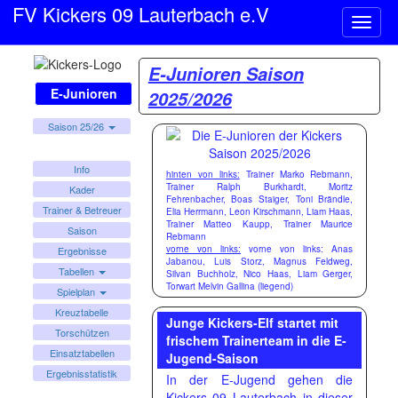
FV Kickers 09 Lauterbach e.V
Naviga
ein-/a
E-Junioren Saison
E-Junioren
2025/2026
Saison 25/26
Info
hinten von links:
Trainer Marko Rebmann,
Trainer Ralph Burkhardt, Moritz
Kader
Fehrenbacher, Boas Staiger, Toni Brändle,
Trainer & Betreuer
Elia Herrmann, Leon Kirschmann, Liam Haas,
Trainer Matteo Kaupp, Trainer Maurice
Saison
Rebmann
vorne von links:
vorne von links: Anas
Ergebnisse
Jabanou, Luis Storz, Magnus Feldweg,
Tabellen
Silvan Buchholz, Nico Haas, Liam Gerger,
Torwart Melvin Gallina (liegend)
Spielplan
Kreuztabelle
Junge Kickers-Elf startet mit
Torschützen
frischem Trainerteam in die E-
Einsatztabellen
Jugend-Saison
Ergebnisstatistik
In der E-Jugend gehen die
Kickers 09 Lauterbach in dieser