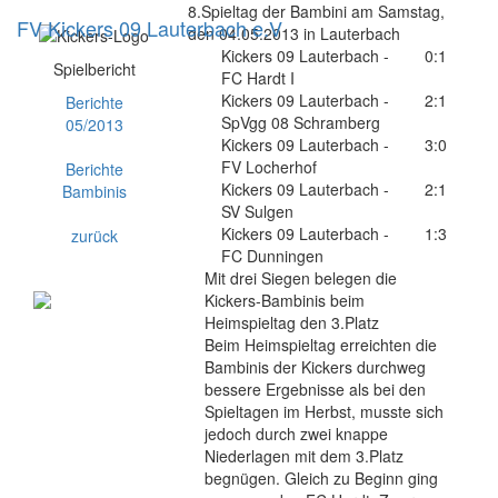
8.Spieltag der Bambini am Samstag,
FV Kickers 09 Lauterbach e.V
Navig
den 04.05.2013 in Lauterbach
ein-/
Kickers 09 Lauterbach -
0:1
Spielbericht
FC Hardt I
Kickers 09 Lauterbach -
2:1
Berichte
SpVgg 08 Schramberg
05/2013
Kickers 09 Lauterbach -
3:0
FV Locherhof
Berichte
Kickers 09 Lauterbach -
2:1
Bambinis
SV Sulgen
Kickers 09 Lauterbach -
1:3
zurück
FC Dunningen
Mit drei Siegen belegen die
Kickers-Bambinis beim
Heimspieltag den 3.Platz
Beim Heimspieltag erreichten die
Bambinis der Kickers durchweg
bessere Ergebnisse als bei den
Spieltagen im Herbst, musste sich
jedoch durch zwei knappe
Niederlagen mit dem 3.Platz
begnügen. Gleich zu Beginn ging