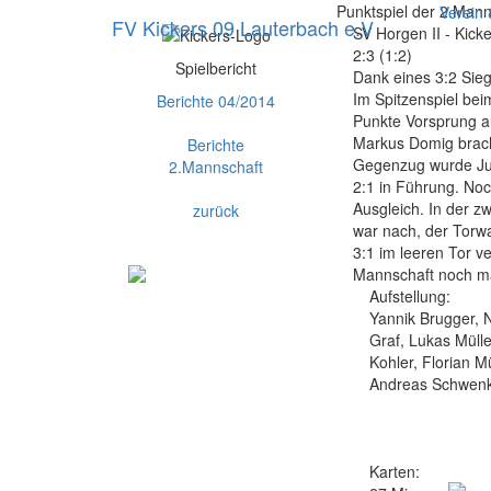
Punktspiel der 2.Man
Verein
FV Kickers 09 Lauterbach e.V
SV Horgen II - Kick
2:3 (1:2)
Spielbericht
Dank eines 3:2 Sieg
Im Spitzenspiel bei
Berichte 04/2014
Punkte Vorsprung au
Markus Domig brach
Berichte
Gegenzug wurde Juli
2.Mannschaft
2:1 in Führung. Noc
Ausgleich. In der zw
zurück
war nach, der Torwa
3:1 im leeren Tor v
Mannschaft noch mäc
Aufstellung:
Yannik Brugger, N
Graf, Lukas Müll
Kohler, Florian M
Andreas Schwenk,
Karten: