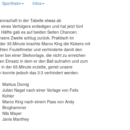
Sportheim
Infos
annschaft in der Tabelle etwas ab
ines Verfolgers entledigen und hat jetzt fünf
 Hälfte gab es auf beiden Seiten Chancen.
sere Zweite schlug zurück. Praktisch im
der 35.Minute brachte Marco King die Kickers mit
chten Foulelfmeter und verhinderte damit den
r bei einer Steilvorlage, die nicht zu erreichen
einen Einsatz in dem er den Ball aufnahm und zum
n der 65.Minute erzielte, geriet unsere
m konnte jedoch das 3:3 verhindert werden.
Markus Domig
Julian Nagel nach einer Vorlage von Felix
Kohler
Marco King nach einem Pass von Andy
Broghammer
Nils Mayer
Janis Manthey