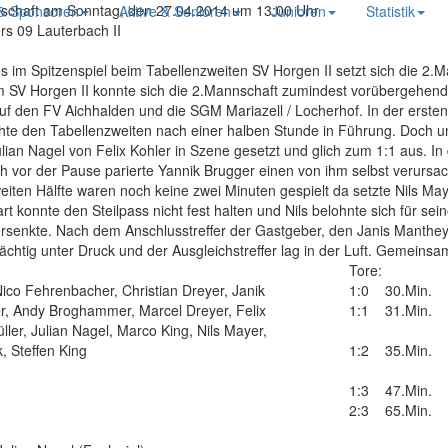
nschaft am Sonntag, den 27.04.2014 um 13:00 Uhr
 & Sponsoren
Aktive & Senioren
Junioren
Statistik
ers 09 Lauterbach II
s im Spitzenspiel beim Tabellenzweiten SV Horgen II setzt sich die 2.M
m SV Horgen II konnte sich die 2.Mannschaft zumindest vorübergehend e
f den FV Aichhalden und die SGM Mariazell / Locherhof. In der ersten
te den Tabellenzweiten nach einer halben Stunde in Führung. Doch un
an Nagel von Felix Kohler in Szene gesetzt und glich zum 1:1 aus. In 
h vor der Pause parierte Yannik Brugger einen von ihm selbst verursa
eiten Hälfte waren noch keine zwei Minuten gespielt da setzte Nils Maye
rt konnte den Steilpass nicht fest halten und Nils belohnte sich für s
ersenkte. Nach dem Anschlusstreffer der Gastgeber, den Janis Manthey i
htig unter Druck und der Ausgleichstreffer lag in der Luft. Gemeinsa
Tore:
ico Fehrenbacher, Christian Dreyer, Janik
1:0
30.Min.
er, Andy Broghammer, Marcel Dreyer, Felix
1:1
31.Min.
üller, Julian Nagel, Marco King, Nils Mayer,
 Steffen King
1:2
35.Min.
1:3
47.Min.
2:3
65.Min.