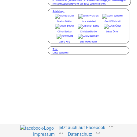
doch viel Kraft gekostet hatte. So konnte man sich gegen diesen Gegner
nicht behaupten und verlor am Ende deutlich mit 0:6.
Aufstellung:
Marius Müller
Linus Weisheit
Gerrit Weisheit
Oliver Becker
Christian Bantle
Lukas Öhler
Janne King
Luis Moosmann
Tore:
Linus Weisheit (1)
jetzt auch auf Facebook
***
Impressum
***
Datenschutz
***