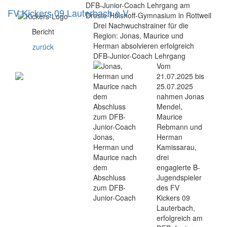
DFB-Junior-Coach Lehrgang am
FV Kickers 09 Lauterbach e.V
Navig
Droste-Hülshoff-Gymnasium in Rottweil
ein-/
Drei Nachwuchstrainer für die
Bericht
Region: Jonas, Maurice und
Herman absolvieren erfolgreich
zurück
DFB-Junior-Coach Lehrgang
Vom
21.07.2025 bis
25.07.2025
nahmen Jonas
Mendel,
Maurice
Rebmann und
Jonas,
Herman
Herman und
Kamissarau,
Maurice nach
drei
dem
engagierte B-
Abschluss
Jugendspieler
zum DFB-
des FV
Junior-Coach
Kickers 09
Lauterbach,
erfolgreich am