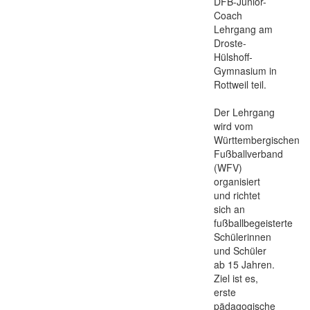
DFB-Junior-
Coach
Lehrgang am
Droste-
Hülshoff-
Gymnasium in
Rottweil teil.
Der Lehrgang
wird vom
Württembergischen
Fußballverband
(WFV)
organisiert
und richtet
sich an
fußballbegeisterte
Schülerinnen
und Schüler
ab 15 Jahren.
Ziel ist es,
erste
pädagogische