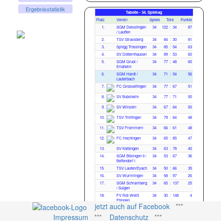
Ergebnisstatistik
Tabelle - 34. Spieltag
Platz
Verein
Spiele
Tore
Punkte
1.
SGM Deisslingen
34
122
:
34
87
/ Lauffen
2.
TSV Strassberg
34
84
:
30
81
3.
SpVgg Trossingen
34
85
:
54
63
4.
SV Dotternhausen
34
89
:
53
60
5.
SGM Gruol /
34
77
:
48
60
Erlaheim
6.
SGM Hardt /
34
71
:
54
56
Lauterbach
7.
FC Grosselfingen
34
77
:
67
51
8.
SV Bubsheim
34
77
:
71
50
9.
SV Winzeln
34
67
:
64
50
10.
TSV Trillfingen
34
79
:
64
48
11.
TSV Frommern
34
66
:
61
48
12.
FC Hechingen
34
65
:
85
47
13.
SV Kolbingen
34
63
:
78
40
14.
SGM Bösingen II /
34
53
:
67
36
Beffendorf I
15.
TSV Laufen/Eyach
34
50
:
66
35
16.
SV Wurmlingen
34
58
:
97
26
17.
SGM Schramberg
34
65
:
137
25
/ Sulgen
18.
FV Rot-Weiß
34
30
:
148
4
Ebingen
jetzt auch auf Facebook
***
Impressum
***
Datenschutz
***