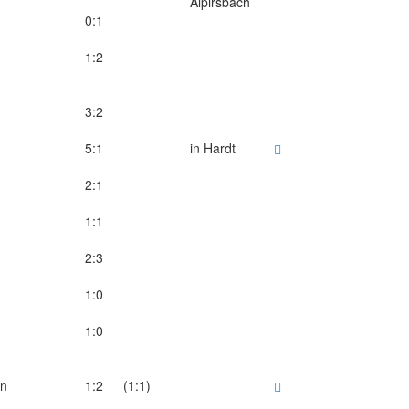
Alpirsbach
0:1
1:2
3:2
5:1
in Hardt
2:1
1:1
2:3
1:0
1:0
nn
1:2
(1:1)