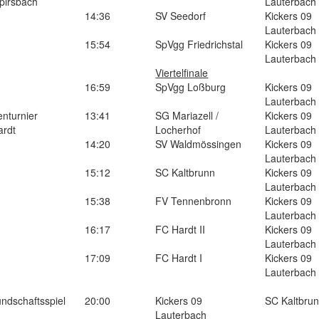
lpirsbach
Lauterbach
14:36
SV Seedorf
Kickers 09
Lauterbach
15:54
SpVgg Friedrichstal
Kickers 09
Lauterbach
Viertelfinale
16:59
SpVgg Loßburg
Kickers 09
Lauterbach
enturnier
13:41
SG Mariazell /
Kickers 09
ardt
Locherhof
Lauterbach
14:20
SV Waldmössingen
Kickers 09
Lauterbach
15:12
SC Kaltbrunn
Kickers 09
Lauterbach
15:38
FV Tennenbronn
Kickers 09
Lauterbach
16:17
FC Hardt II
Kickers 09
Lauterbach
17:09
FC Hardt I
Kickers 09
Lauterbach
ndschaftsspiel
20:00
Kickers 09
SC Kaltbru
Lauterbach