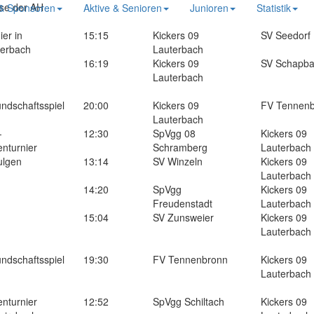
se der AH
 & Sponsoren
Aktive & Senioren
Junioren
Statistik
ier in
15:15
Kickers 09
SV Seedorf
terbach
Lauterbach
16:19
Kickers 09
SV Schapb
Lauterbach
ndschaftsspiel
20:00
Kickers 09
FV Tennen
Lauterbach
-
12:30
SpVgg 08
Kickers 09
enturnier
Schramberg
Lauterbach
ulgen
13:14
SV Winzeln
Kickers 09
Lauterbach
14:20
SpVgg
Kickers 09
Freudenstadt
Lauterbach
15:04
SV Zunsweier
Kickers 09
Lauterbach
ndschaftsspiel
19:30
FV Tennenbronn
Kickers 09
Lauterbach
enturnier
12:52
SpVgg Schiltach
Kickers 09