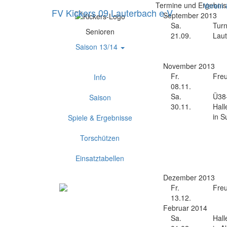
Termine und Ergebnis
Verein
FV Kickers 09 Lauterbach e.V
September 2013
Sa.
Turn
Senioren
21.09.
Lau
Saison 13/14
November 2013
Fr.
Freu
Info
08.11.
Sa.
Ü38
Saison
30.11.
Hall
in S
Spiele & Ergebnisse
Torschützen
Einsatztabellen
Dezember 2013
Fr.
Freu
13.12.
Februar 2014
Sa.
Hall