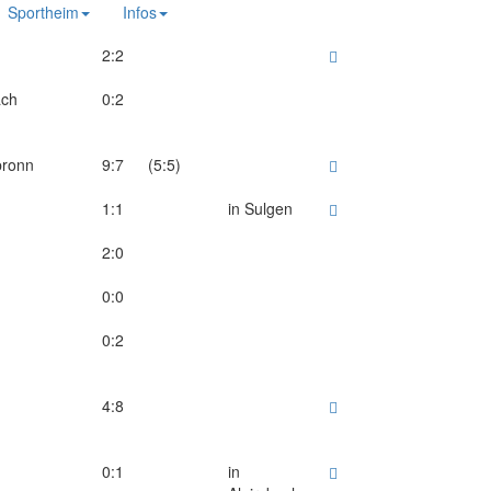
Sportheim
Infos
2:2
ach
0:2
bronn
9:7
(5:5)
1:1
in Sulgen
2:0
0:0
0:2
4:8
0:1
in