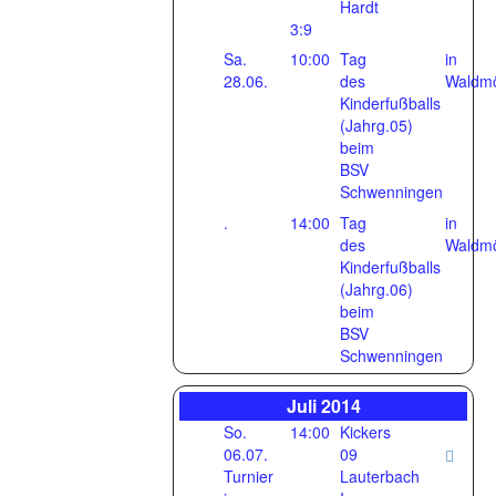
Hardt
3:9
Sa.
10:00
Tag
in
28.06.
des
Waldm
Kinderfußballs
(Jahrg.05)
beim
BSV
Schwenningen
.
14:00
Tag
in
des
Waldm
Kinderfußballs
(Jahrg.06)
beim
BSV
Schwenningen
Juli 2014
So.
14:00
Kickers
06.07.
09
Turnier
Lauterbach