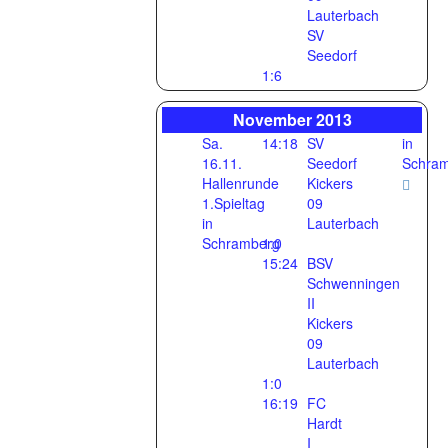
Lauterbach
SV
Seedorf
1:6
November 2013
Sa.
14:18
SV
in
16.11.
Seedorf
Schra
Hallenrunde
Kickers
1.Spieltag
09
in
Lauterbach
Schramberg
1:0
15:24
BSV
Schwenningen
II
Kickers
09
Lauterbach
1:0
16:19
FC
Hardt
I