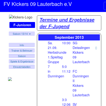
FV Kickers 09 Lauterbach e.V
Termine und Ergebnisse
F-Junioren
der F-Jugend
Saison 13/14
September 2013
Sa.
10:00
SG
Info
21.09.
Deisslingen
Trainer & Betreuer
Herbstrunde
Kickers
Saison
1.Spieltag
09
Gruppe
Lauterbach
Spiele & Ergebnisse
7
5:0
Einsatztabellen
in
11:12
FC
Dunningen
Dunningen
II
Kickers
09
Lauterbach
3:3
12:06
SV