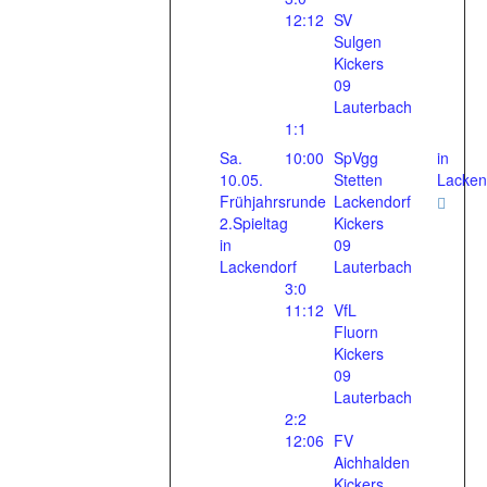
12:12
SV
Sulgen
Kickers
09
Lauterbach
1:1
Sa.
10:00
SpVgg
in
10.05.
Stetten
Lacken
Frühjahrsrunde
Lackendorf
2.Spieltag
Kickers
in
09
Lackendorf
Lauterbach
3:0
11:12
VfL
Fluorn
Kickers
09
Lauterbach
2:2
12:06
FV
Aichhalden
Kickers