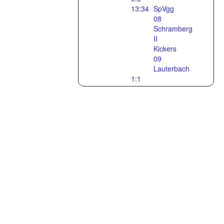
13:34
SpVgg
08
Schramberg
II
Kickers
09
Lauterbach
1:1