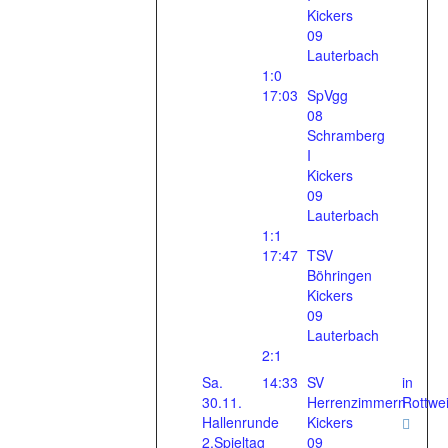
Kickers
09
Lauterbach
1:0
17:03
SpVgg
08
Schramberg
I
Kickers
09
Lauterbach
1:1
17:47
TSV
Böhringen
Kickers
09
Lauterbach
2:1
Sa.
14:33
SV
in
30.11.
Herrenzimmern
Rottwei
Hallenrunde
Kickers
2.Spieltag
09