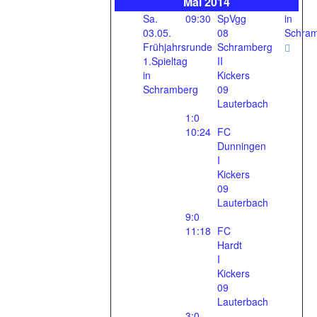
Mai 2014
Sa.
09:30
SpVgg
in
03.05.
08
Schra
Frühjahrsrunde
Schramberg
1.Spieltag
II
in
Kickers
Schramberg
09
Lauterbach
1:0
10:24
FC
Dunningen
I
Kickers
09
Lauterbach
9:0
11:18
FC
Hardt
I
Kickers
09
Lauterbach
3:0