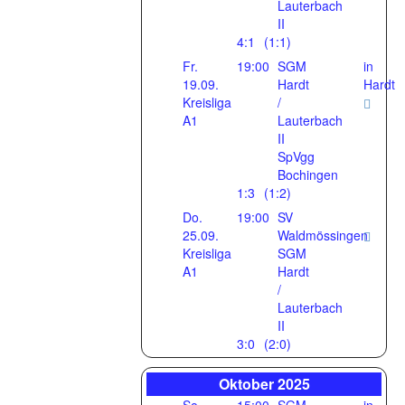
Lauterbach
II
4:1
(1:1)
Fr.
19:00
SGM
in
19.09.
Hardt
Hardt
Kreisliga
/
A1
Lauterbach
II
SpVgg
Bochingen
1:3
(1:2)
Do.
19:00
SV
25.09.
Waldmössingen
Kreisliga
SGM
A1
Hardt
/
Lauterbach
II
3:0
(2:0)
Oktober 2025