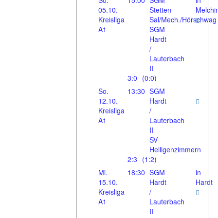
So.
15:00
SGM
in
05.10.
Stetten-
Melchi
Kreisliga
Sal/Mech./Hörschwag
A1
SGM
Hardt
/
Lauterbach
II
3:0
(0:0)
So.
13:30
SGM
12.10.
Hardt
Kreisliga
/
A1
Lauterbach
II
SV
Heiligenzimmern
2:3
(1:2)
Mi.
18:30
SGM
in
15.10.
Hardt
Hardt
Kreisliga
/
A1
Lauterbach
II