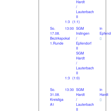
Hardt
/
Lauterbach
II
1:3
(1:1)
So.
13:00
SGM
in
17.08.
Irslingen
Epfend
Bezirkspokal
/
1.Runde
Epfendorf
II
SGM
Hardt
/
Lauterbach
II
1:3
(1:0)
So.
13:30
SGM
in
31.08.
Hardt
Hardt
Kreisliga
/
A1
Lauterbach
II