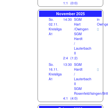
1:1
(0:0)
November 2025
So.
14:30
SGM
in
02.11.
Hart
Owing
Kreisliga
/Owingen
A1
SGM
Hardt
/
Lauterbach
II
2:4
(1:2)
So.
13:30
SGM
16.11.
Hardt
Kreisliga
/
A1
Lauterbach
II
SGM
Rosenfeld/Isingen/Brit
4:1
(4:0)