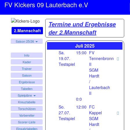
FV Kickers 09 Lauterbach e.V
Termine und Ergebnisse
2.Mannschaft
der 2.Mannschaft
Saison 25/26
Juli 2025
Sa.
15:00
FV
Info
19.07.
Tennenbronn
Kader
Testspiel
II
Trainer
SGM
Hardt
Saison
/
Ergebnisse
Lauterbach
Tabellen
II
Spielpläne
0:0
Kreuztabelle
So.
12:00
FC
Torschützen
27.07.
Kappel
Vorbereiter
Testspiel
SGM
Scorer-Liste
Hardt
Einsatztabellen