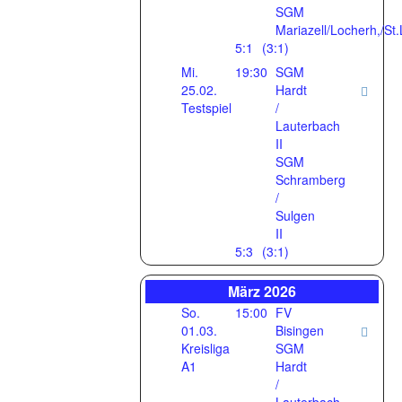
SGM
Mariazell/Locherh,/St.
5:1
(3:1)
Mi.
19:30
SGM
25.02.
Hardt
Testspiel
/
Lauterbach
II
SGM
Schramberg
/
Sulgen
II
5:3
(3:1)
März 2026
So.
15:00
FV
01.03.
Bisingen
Kreisliga
SGM
A1
Hardt
/