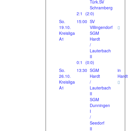
Türk.SV
Schramberg
2:1
(2:0)
So.
15:00
SV
19.10.
Villingendorf
Kreisliga
SGM
A1
Hardt
/
Lauterbach
II
0:1
(0:0)
So.
13:30
SGM
in
26.10.
Hardt
Hardt
Kreisliga
/
A1
Lauterbach
II
SGM
Dunningen
I
/
Seedorf
II