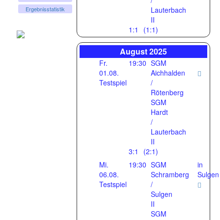
/
Lauterbach
Ergebnisstatistik
II
1:1
(1:1)
August 2025
Fr.
19:30
SGM
01.08.
Aichhalden
Testspiel
/
Rötenberg
SGM
Hardt
/
Lauterbach
II
3:1
(2:1)
Mi.
19:30
SGM
in
06.08.
Schramberg
Sulgen
Testspiel
/
Sulgen
II
SGM