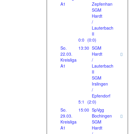
A1
Zepfenhan
SGM
Hardt
/
Lauterbach
II
0:0
(0:0)
So.
13:30
SGM
22.03.
Hardt
Kreisliga
/
A1
Lauterbach
II
SGM
Irslingen
/
Epfendorf
5:1
(2:0)
So.
15:00
SpVgg
29.03.
Bochingen
Kreisliga
SGM
A1
Hardt
/