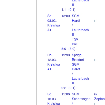
Lauterbach
II
1:1
(0:1)
So.
13:00
SGM
08.03.
Hardt
Kreisliga
/
A1
Lauterbach
II
TSV
Boll
5:0
(3:0)
Do.
19:30
SpVgg
12.03.
Binsdorf
Kreisliga
SGM
A1
Hardt
/
Lauterbach
II
0:2
(0:1)
So.
15:00
SGM
in
15.03.
Schörzingen
Zepfe
Kreisliga
/