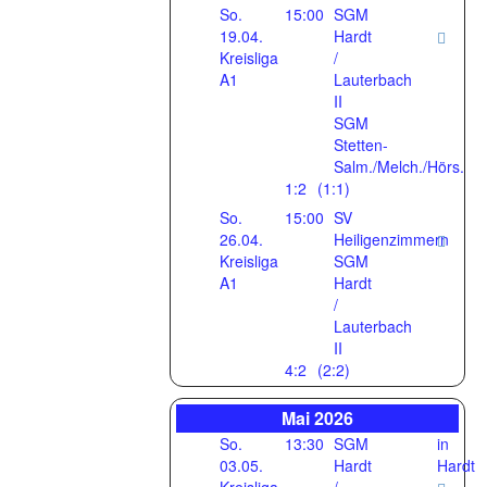
So.
15:00
SGM
19.04.
Hardt
Kreisliga
/
A1
Lauterbach
II
SGM
Stetten-
Salm./Melch./Hörs.
1:2
(1:1)
So.
15:00
SV
26.04.
Heiligenzimmern
Kreisliga
SGM
A1
Hardt
/
Lauterbach
II
4:2
(2:2)
Mai 2026
So.
13:30
SGM
in
03.05.
Hardt
Hardt