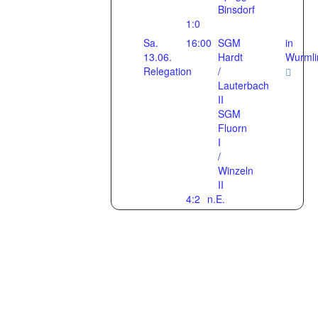
Binsdorf
1:0
Sa.
16:00
SGM
in
13.06.
Hardt
Wurmli
Relegation
/
Lauterbach
II
SGM
Fluorn
I
/
Winzeln
II
4:2
n.E.