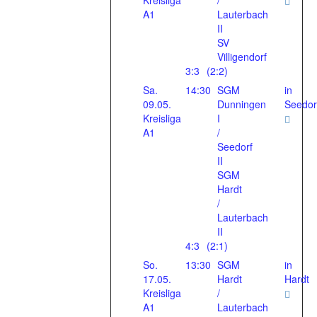
Kreisliga
/
A1
Lauterbach
II
SV
Villigendorf
3:3
(2:2)
Sa.
14:30
SGM
in
09.05.
Dunningen
Seedor
Kreisliga
I
A1
/
Seedorf
II
SGM
Hardt
/
Lauterbach
II
4:3
(2:1)
So.
13:30
SGM
in
17.05.
Hardt
Hardt
Kreisliga
/
A1
Lauterbach