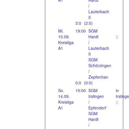
A1
Hardt
/
Lauterbach
II
3:0
(2:0)
Mi.
19:00
SGM
10.09.
Hardt
Kreisliga
/
A1
Lauterbach
II
SGM
Schörzingen
/
Zepfenhan
0:0
(0:0)
So.
15:00
SGM
in
14.09.
Irslingen
Irsling
Kreisliga
/
A1
Epfendorf
SGM
Hardt
/