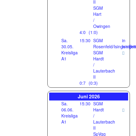
II
SGM
Hart
/
Owingen
4:0
(1:0)
Sa.
15:30
SGM
in
30.05.
Rosenfeld/Isingen/Brit
Isinge
Kreisliga
SGM
A1
Hardt
/
Lauterbach
II
0:7
(0:3)
Juni 2026
Sa.
15:30
SGM
06.06.
Hardt
Kreisliga
/
A1
Lauterbach
II
SpVgg