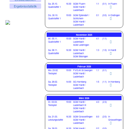
Sa. 25.10.
16:30
SGM Fluorn
1:1
(0:1)
in Fluorn
Ergebnisstatistik
Qualistaffel 1
SGM Hardt /
Lauterbach
Do. 30.10.
19:00
SGM Epfendorf /
0:1
(0:0)
in Dietingen
Qualistaffel 1
Schlichem
SGM Hardt /
Lauterbach
November 2025
Mi. 05.11.
19:30
SGM Hardt /
4:1
(1:1)
Qualistaffel 1
Lauterbach
SGM Leidringen
Sa. 08.11.
16:30
SGM Hardt /
1:3
(1:0)
in Hardt
Qualistaffel
Lauterbach
SGM Bösingen
Februar 2026
Mo. 23.02.
19:00
FV/DJK St.Georgen
1:1
(0:1)
Testspiel
SGM Hardt /
Lauterbach
Sa. 28.02.
14:00
SG Hornberg
1:5
(1:1)
in Hornberg
Testspiel
SGM Hardt /
Lauterbach
März 2026
Di. 03.03.
19:00
SGM Hardt /
4:3
(2:3)
Testspiel
Lauterbach III
SGM Hardt /
Lauterbach
Sa. 21.03.
16:30
SGM Grosselfingen
6:0
(2:0)
in
Leistungsstaffel
SGM Hardt /
Grosselfingen
Lauterbach
Sa. 28.03.
16:30
SGM Hardt /
0:2
(0:0)