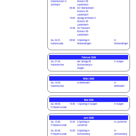
Hallenturnier in
Kickers 09
Schiltach
Lauterbach
09:36
SV Oberwolfach
Kickers 09
Lauterbach
10:00
SpVgg Schiltach II
Kickers 09
Lauterbach
10:36
SV Hausach
Kickers 09
Lauterbach
Sa. 24.01.
09:00
3.Spieltag in
in
Hallenrunde
Wellendingen
Wellendingen
Februar 2026
Sa. 21.02.
der SpVgg 08
in Sulgen
Hallenturnier
Schramberg in
Sulgen
März 2026
Sa. 14.03.
in Beffendorf
in
Hallenturnier
Beffendorf
Mai 2026
Sa. 09.05.
10:30
1.Spieltag in Sulgen
in Sulgen
Frühjahrsrunde
Juni 2026
Sa. 13.06.
10:30
2.Spieltag in
in Locherhof
Frühjahrsrunde
Locherhof
Sa. 20.06.
10:00
3.Spieltag in
in
Frühjahrsrunde
Schramberg
Schramberg