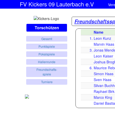
FV Kickers 09 Lauterbach e.V
Ver
Freundschaftssp
Torschützen
Name
1.
Leon Kunz
Gesamt
Marvin Haas
Punktspiele
3.
Jonas Mende
Pokalspiele
Leon Kaiser
Joshua Bro
Hallenrunde
6.
Maurice Re
Freundschafts-
Simon Haas
spiele
Sven Haas
Turniere
Silvan Buchh
Raphael Birk
Marco King
Daniel Basti