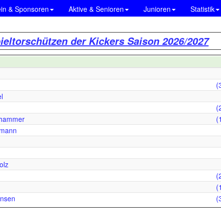
ein & Sponsoren
Aktive & Senioren
Junioren
Statistik
ieltorschützen der Kickers Saison 2026/2027
(
l
(
ghammer
(
bmann
olz
(
(
ansen
(