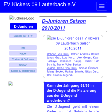
FV Kickers 09 Lauterbach e.V
Naviga
ein-/a
D-Junioren Saison
D-Junioren
2010/2011
Saison 10/11
Info
Kader
stehend von links:
Trainer Andreas Bühler,
Jonas Graf, Luis Kunz, Uwe Gerger, Kaan
Trainer & Betreuer
Sarikaya, Johannes Kaupp, Trainer Udo
Schinle, Trainer Volker Becker
Saison
vordere Reihe von links:
Serdar Özkanca,
Spiele & Ergebnisse
Tobias Becker, Markus Schinle, Niklas Dietz,
Tim Fernkorn (liegend)
Kann der Jahrgang 98/99 in
der D-Jugend die Platzierung
aus der E-Jugend
wiederholen?
Die D-Jugend geht mit einem
Kader von 14 Spielern in die