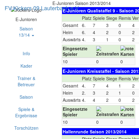
E-Junioren Saison 2013/2014
FV Kickers 09 Lauterbach e.V
E-Junioren Qualistaffel 9 - Saison 
Platz
Spiele
Siege
Remis
Ver
E-Junioren
Gesamt
6.
7
3
0
4
Saison
Heim
6.
4
2
0
2
13/14
Auswärts
4.
3
1
0
2
Eingesetzte
Info
Spieler
10
0
0
Kader
E-Junioren Kreisstaffel - Saison 20
Trainer &
Platz
Spiele
Siege
Remis
Ver
Betreuer
Gesamt
4.
7
4
1
2
Heim
2.
3
2
1
0
Saison
Auswärts
4.
4
2
0
2
Eingesetzte
Spiele &
Spieler
Ergebnisse
10
0
0
Torschützen
Hallenrunde Saison 2013/2014