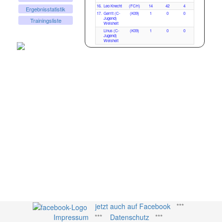
16.
Leo Knecht
(FCH)
14
42
4
Ergebnisstatistik
17.
Gerrit (C-
(K09)
1
0
0
Jugend)
Trainingsliste
Weisheit
Linus (C-
(K09)
1
0
0
Jugend)
Weisheit
jetzt auch auf Facebook
***
Impressum
***
Datenschutz
***