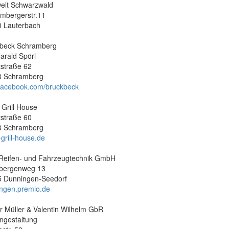
elt Schwarzwald
mbergerstr.11
 Lauterbach
beck Schramberg
Harald Spörl
straße 62
3 Schramberg
acebook.com/bruckbeck
 Grill House
straße 60
3 Schramberg
-grill-house.de
eifen- und Fahrzeugtechnik GmbH
bergenweg 13
 Dunningen-Seedorf
ngen.premio.de
r Müller & Valentin Wilhelm GbR
ngestaltung