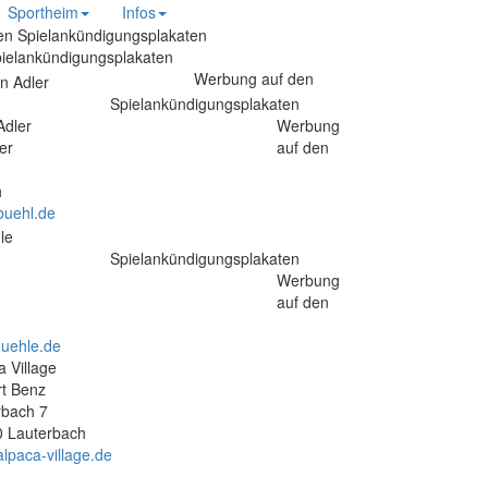
Sportheim
Infos
ielankündigungsplakaten
Werbung auf den
Spielankündigungsplakaten
Adler
Werbung
er
auf den
h
buehl.de
Spielankündigungsplakaten
Werbung
auf den
uehle.de
a Village
t Benz
rbach 7
 Lauterbach
lpaca-village.de