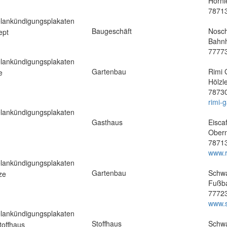
Hörnl
7871
lankündigungsplakaten
Baugeschäft
Nosc
Bahnh
77773
lankündigungsplakaten
Gartenbau
Rimi 
Hölzl
78730
rimi-
lankündigungsplakaten
Gasthaus
Eisca
Obern
7871
www.r
lankündigungsplakaten
Gartenbau
Schw
Fußb
7772
www.
lankündigungsplakaten
Stoffhaus
Schwa