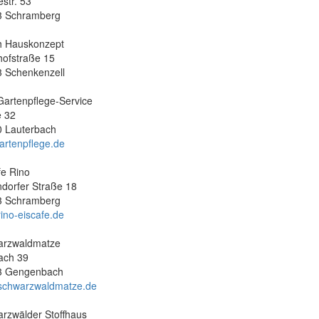
estr. 53
3 Schramberg
h Hauskonzept
ofstraße 15
 Schenkenzell
Gartenpflege-Service
e 32
 Lauterbach
gartenpflege.de
fe Rino
dorfer Straße 18
3 Schramberg
ino-eiscafe.de
arzwaldmatze
ach 39
3 Gengenbach
schwarzwaldmatze.de
rzwälder Stoffhaus