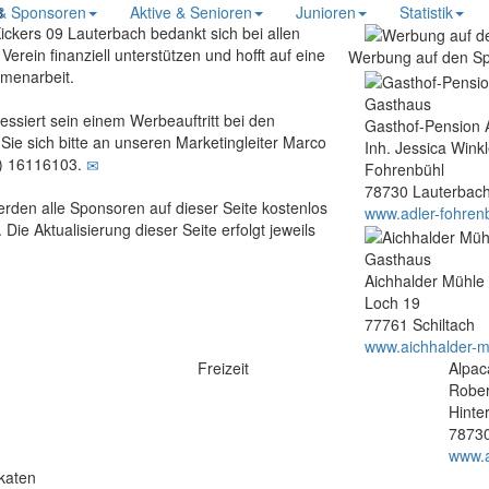
s
 & Sponsoren
Aktive & Senioren
Junioren
Statistik
ickers 09 Lauterbach bedankt sich bei allen
erein finanziell unterstützen und hofft auf eine
Werbung auf den Sp
menarbeit.
Gasthaus
ressiert sein einem Werbeauftritt bei den
Gasthof-Pension 
Sie sich bitte an unseren Marketingleiter Marco
Inh. Jessica Winkl
1) 16116103.
Fohrenbühl
78730 Lauterbac
erden alle Sponsoren auf dieser Seite kostenlos
www.adler-fohren
Die Aktualisierung dieser Seite erfolgt jeweils
Gasthaus
Aichhalder Mühle
Loch 19
77761 Schiltach
www.aichhalder-m
Freizeit
Alpac
Rober
Hinte
78730
www.a
katen