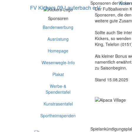
Sponsoren der Kicker
Verein
FV Kickers 09 Lauterbach e.V
Der Fußballverein K
Sponsoren, die den V
Sponsoren
weitere gute Zusam
Bandenwerbung
Sollte auch Sie inte
Kickers, so wenden 
Ausrüstung
King, Telefon (015
Homepage
Als kleiner Bonus w
namentlich erwähnt. 
Wiesenwegle-Info
zu Saisonbeginn.
Plakat
Stand 15.08.2025
Werbe-&
Spendentafel
Kunstrasentafel
Sportheimspenden
Spielankündigungspla