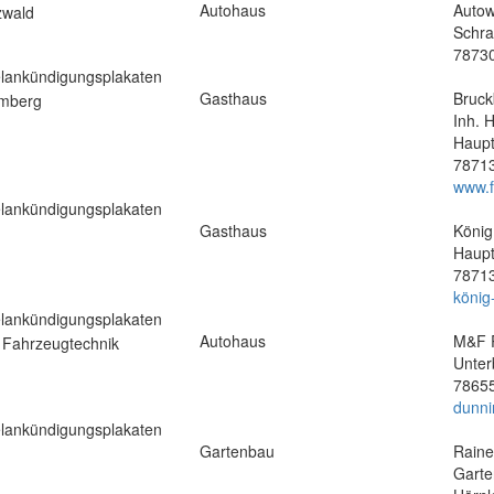
Autohaus
Autow
Schra
78730
lankündigungsplakaten
Gasthaus
Bruck
Inh. 
Haupt
7871
www.f
lankündigungsplakaten
Gasthaus
König
Haupt
7871
könig
lankündigungsplakaten
Autohaus
M&F R
Unter
78655
dunni
lankündigungsplakaten
Gartenbau
Raine
Garte