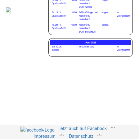
Qualistaffel 9
Lauterbach
SGM Aistaig
Fr. 13.11.
18:00
SGM Villingendorf
abges.
in
Qualistaffel 9
Kickers 09
Villingendorf
Lauterbach
Fr. 20.11.
18:00
Kickers 09
abges.
Qualistaffel 9
Lauterbach
SGM Beffendorf
Juni 2021
Sa. 12.06.
in Schramberg
in
Turnier
Villingendorf
jetzt auch auf Facebook
***
Impressum
***
Datenschutz
***