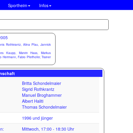
Sportheim
Infos
nis Rothkrantz, Alina Pfau, Jannick
nes Kaupp, Marvin Haas, Markus
Herrmann, Fabio Pfeifhofer, Trainer
nschaft
Britta Schondelmaier
Sigrid Rothkrantz
Manuel Broghammer
Albert Haliti
Thomas Schondelmaier
1996 und jünger
en:
Mittwoch, 17:00 - 18:30 Uhr