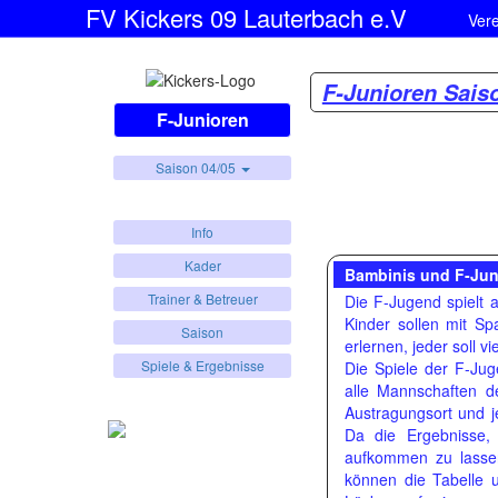
FV Kickers 09 Lauterbach e.V
Ver
F-Junioren Sais
F-Junioren
Saison 04/05
Info
Kader
Bambinis und F-Jun
Trainer & Betreuer
Die F-Jugend spielt 
Kinder sollen mit S
Saison
erlernen, jeder soll v
Spiele & Ergebnisse
Die Spiele der F-Jug
alle Mannschaften de
Austragungsort und j
Da die Ergebnisse,
aufkommen zu lassen,
können die Tabelle 