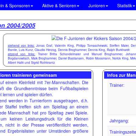
ein & Sponsoren
Aktive & Senioren
Junioren
Statistik
on 2004/2005
stehend von links:
Jonas Graf, Valentin King, Philipp Tomaschewski, Steffen Maier, Den
Bantle, Luis Kunz, Claudio Herzog, Dennis Broghammer, Dennis King, Ralph Burkhardt
sitzend von links:
Trainer Britta Schondelmaier und Manuel Broghammer, Johan
Bogdanowitsch, Maik Broghammer, Daniel Bastiansen, Robin Moosmann, Norick King, Mirko 
Albert Haliti und Sigrid Rothkrantz
ioren trainieren gemeinsam
Infos zur Man
auf einem Kleinfeld mit 7er-Mannschaften. Die
Trainer:
paß die Grundkenntnisse beim Fußballspielen
iel lernen und spielen dürfen.
end werden in Turnierform ausgetragen, d.h.
r Staffel treffen sich am Spieltag an einem
ede Mannschaft hat pro Spieltag zwei Spiele.
 um keinen Leistungsdruck für die Kleinen
Jahrgang:
 nicht in der Presse veröffentlicht werden,
und Ergebnislisten unter Umständen größere
Trainingszeit