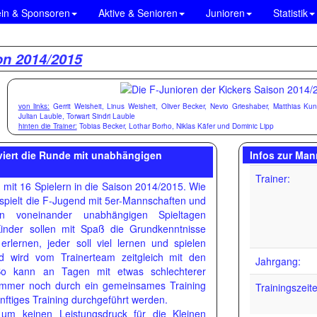
ein & Sponsoren
Aktive & Senioren
Junioren
Statistik
on 2014/2015
von links:
Gerrit Weisheit, Linus Weisheit, Oliver Becker, Nevio Grieshaber, Matthias K
Julian Lauble, Torwart Sindri Lauble
hinten die Trainer:
Tobias Becker, Lothar Borho, Niklas Käfer und Dominic Lipp
viert die Runde mit unabhängigen
Infos zur Man
Trainer:
 mit 16 Spielern in die Saison 2014/2015. Wie
 spielt die F-Jugend mit 5er-Mannschaften und
 voneinander unabhängigen Spieltagen
inder sollen mit Spaß die Grundkenntnisse
erlernen, jeder soll viel lernen und spielen
d wird vom Trainerteam zeitgleich mit den
Jahrgang:
. So kann an Tagen mit etwas schlechterer
g immer noch durch ein gemeinsames Training
Trainingszeit
ftiges Training durchgeführt werden.
 um keinen Leistungsdruck für die Kleinen