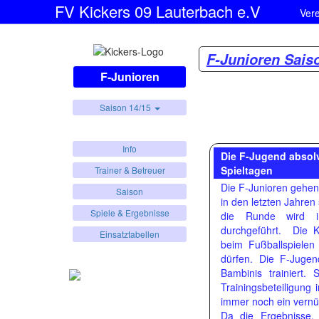
FV Kickers 09 Lauterbach e.V
Ver
F-Junioren Sais
F-Junioren
Saison 14/15
Info
Die F-Jugend absol
Spieltagen
Trainer & Betreuer
Die F-Junioren gehen
Saison
in den letzten Jahren
Spiele & Ergebnisse
die Runde wird in
durchgeführt. Die K
Einsatztabellen
beim Fußballspielen 
dürfen. Die F-Jugen
Bambinis trainiert
Trainingsbeteiligun
immer noch ein vernün
Da die Ergebnisse,