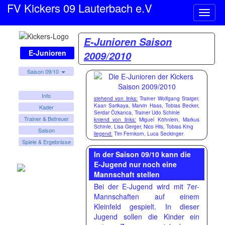
FV Kickers 09 Lauterbach e.V
Naviga
ein-/a
E-Junioren Saison
E-Junioren
2009/2010
Saison 09/10
Info
stehend von links:
Trainer Wolfgang Staiger,
Kaan Sarikaya, Marvin Haas, Tobias Becker,
Kader
Serdar Özkanca, Trainer Udo Schinle
Trainer & Betreuer
kniend von links:
Miguel Köhnlein, Markus
Schinle, Lisa Gerger, Nico Hils, Tobias King
Saison
liegend:
Tim Fernkorn, Luca Seckinger
Spiele & Ergebnisse
In der Saison 09/10 kann die
E-Jugend nur noch eine
Mannschaft stellen
Bei der E-Jugend wird mit 7er-
Mannschaften auf einem
Kleinfeld gespielt. In dieser
Jugend sollen die Kinder ein