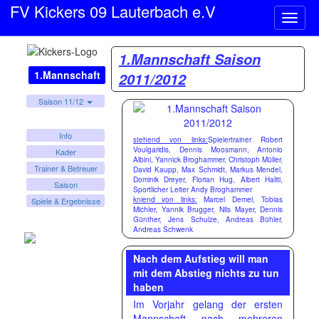
FV Kickers 09 Lauterbach e.V
Naviga
ein-/a
1.Mannschaft Saison
1.Mannschaft
2011/2012
Saison 11/12
Info
stehend von links:
Spielertrainer Robert
Voulgaridis, Dennis Moosmann, Antonio
Kader
Albini, Yannick Broghammer, Christoph Müller,
Trainer & Betreuer
David Kaupp, Max Schmidt, Markus Mendel,
Dominik Dreyer, Florian Hug, Albert Haliti,
Saison
Sportlicher Leiter Andy Broghammer
kniend von links:
Marcel Demel, Tobias
Spiele & Ergebnisse
Michler, Yannik Brugger, Nils Mayer, Dennis
Günther, Jens Schulze, Andreas Bühler,
Andreas Schwenk
Nach dem Aufstieg will man
mit dem Abstieg nichts zu tun
haben
Im Vorjahr gelang der ersten
Mannschaft nach mehreren