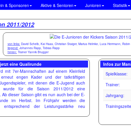
ein & Sponsoren
Aktive & Senioren
Junioren
Statistik
on 2011/2012
von links:
David Schelb, Kai Haas, Christian Staiger, Marius Helmke, Luca Herrmann, Robin
liegend:
Johannes Rapp, Tobias Rapp
hinten:
Trainer Yannik Brugger
jetzt eine Qualirunde
Infos zur Man
rd mit 7er-Mannschaften auf einem Kleinfeld
Spielklasse:
m erneut engen Kader und der tatkräftigen
-Jugendspieler, mit denen die E-Jugend auch
Trainer:
t, wurde für die Saison 2011/2012 eine
 Ab dieser Saison gibt es nun auch bei der E-
Jahrgang:
unde im Herbst. Im Frühjahr werden die
 entsprechend der Leistungsstärke neu
Trainingszeit