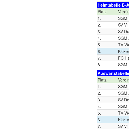
Heimtabelle E-J
Platz
Verei
1.
SGM D
2.
SV Vil
3.
SV De
4.
SGM A
5.
TV W
6.
Kicke
7.
FC Ha
8.
SGM D
Auswärtstabelle
Platz
Verei
1.
SGM D
2.
SGM A
3.
SV De
4.
SGM D
5.
TV W
6.
Kicke
7.
SV Vil