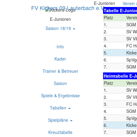
E-Junioren
Verein
FV Kickers 09 Lauterbach e.V
Tabelle E-Junio
Platz
Verei
E-Junioren
1.
SGM 
Saison 18/19
2.
SV W
3.
SV Vi
4.
FC H
Info
5.
Kicke
Kader
6.
SpVg
7.
SGM 
Trainer & Betreuer
Heimtabelle E-J
Platz
Verei
Saison
1.
SV W
Spiele & Ergebnisse
2.
SV Vi
3.
FC H
Tabellen
4.
SGM 
5.
SpVg
Spielpläne
6.
Kicke
7.
SGM 
Kreuztabelle