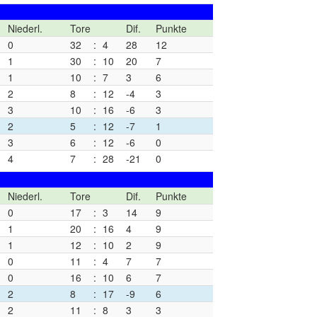
Niederl.
Tore
Dif.
Punkte
0
32
:
4
28
12
1
30
:
10
20
7
1
10
:
7
3
6
2
8
:
12
-4
3
3
10
:
16
-6
3
2
5
:
12
-7
1
3
6
:
12
-6
0
4
7
:
28
-21
0
Niederl.
Tore
Dif.
Punkte
0
17
:
3
14
9
1
20
:
16
4
9
1
12
:
10
2
9
0
11
:
4
7
7
0
16
:
10
6
7
2
8
:
17
-9
6
2
11
:
8
3
3