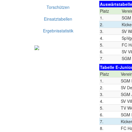
Auswärtstabelle
Torschützen
Platz
Verei
1.
SGM 
Einsatztabellen
2.
Kicke
Ergebnisstatistik
3.
SV W
4.
SpVg
5.
FC H
6.
SV Vi
7.
SGM 
Tabelle E-Junior
Platz
Verei
1.
SGM D
2.
SV De
3.
SGM A
4.
SV Vil
5.
TV W
6.
SGM D
7.
Kicke
8.
FC Ha