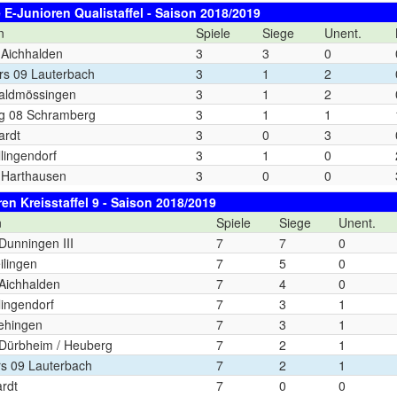
 E-Junioren Qualistaffel - Saison 2018/2019
n
Spiele
Siege
Unent.
Aichhalden
3
3
0
rs 09 Lauterbach
3
1
2
aldmössingen
3
1
2
g 08 Schramberg
3
1
1
ardt
3
0
3
llingendorf
3
1
0
Harthausen
3
0
0
en Kreisstaffel 9 - Saison 2018/2019
n
Spiele
Siege
Unent.
unningen III
7
7
0
ilingen
7
5
0
ichhalden
7
4
0
lingendorf
7
3
1
ehingen
7
3
1
ürbheim / Heuberg
7
2
1
rs 09 Lauterbach
7
2
1
rdt
7
0
0