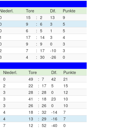
Niederl.
Tore
Dif.
Punkte
0
15
:
2
13
9
0
9
:
6
3
5
0
6
:
5
1
5
1
17
:
14
3
4
0
9
:
9
0
3
2
7
:
17
-10
3
3
4
:
30
-26
0
Niederl.
Tore
Dif.
Punkte
0
49
:
7
42
21
2
22
:
17
5
15
3
28
:
28
0
12
3
41
:
18
23
10
3
26
:
26
0
10
4
18
:
32
-14
7
4
13
:
29
-16
7
7
12
:
52
-40
0