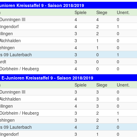
unioren Kreisstaffel 9 - Saison 2018/2019
n
Spiele
Siege
Unent.
unningen III
4
4
0
lingendorf
4
2
1
ilingen
3
2
0
ichhalden
3
1
0
ehingen
4
1
0
rs 09 Lauterbach
3
0
1
rdt
3
0
0
ürbheim / Heuberg
4
0
0
 E-Junioren Kreisstaffel 9 - Saison 2018/2019
n
Spiele
Siege
Unent.
unningen III
3
3
0
ichhalden
4
3
0
ilingen
4
3
0
ürbheim / Heuberg
3
2
1
ehingen
3
2
1
rs 09 Lauterbach
4
2
0
lingendorf
3
1
0