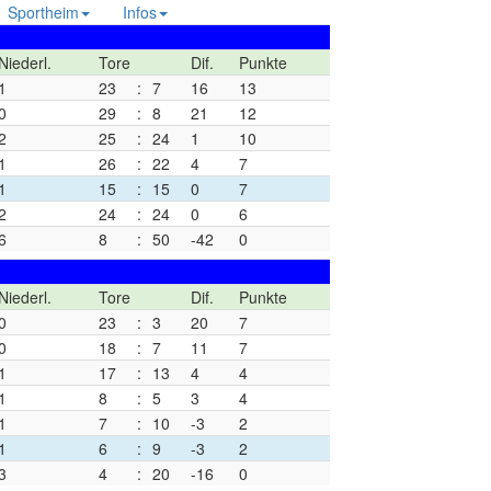
Sportheim
Infos
Niederl.
Tore
Dif.
Punkte
1
23
:
7
16
13
0
29
:
8
21
12
2
25
:
24
1
10
1
26
:
22
4
7
1
15
:
15
0
7
2
24
:
24
0
6
6
8
:
50
-42
0
Niederl.
Tore
Dif.
Punkte
0
23
:
3
20
7
0
18
:
7
11
7
1
17
:
13
4
4
1
8
:
5
3
4
1
7
:
10
-3
2
1
6
:
9
-3
2
3
4
:
20
-16
0