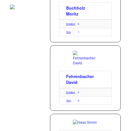
Buchholz
Moritz
Einsätze:
8
Tore:
1
Fehrenbacher
David
Einsätze:
8
Tore:
8