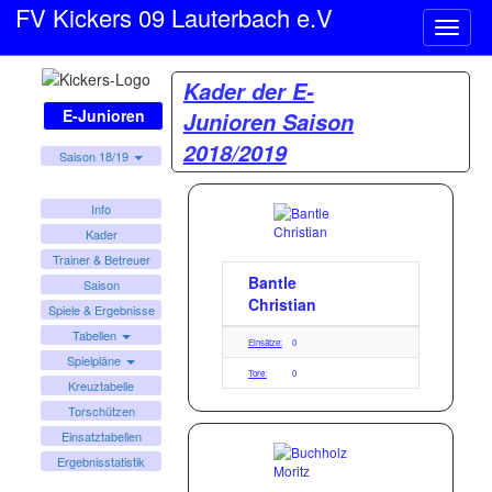
FV Kickers 09 Lauterbach e.V
Naviga
ein-/a
Kader der E-
E-Junioren
Junioren Saison
2018/2019
Saison 18/19
Info
Kader
Trainer & Betreuer
Bantle
Saison
Christian
Spiele & Ergebnisse
Tabellen
Einsätze:
0
Spielpläne
Tore:
0
Kreuztabelle
Torschützen
Einsatztabellen
Ergebnisstatistik