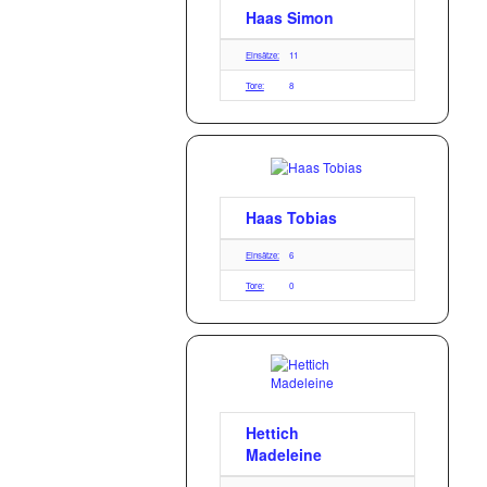
Haas Simon
Einsätze:
11
Tore:
8
Haas Tobias
Einsätze:
6
Tore:
0
Hettich
Madeleine