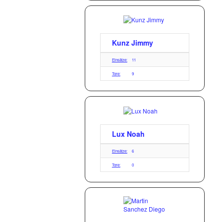
Kunz Jimmy
Einsätze:
11
Tore:
9
Lux Noah
Einsätze:
6
Tore:
0