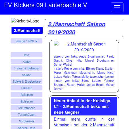
FV Kickers 09 Lauterbach e.V
Naviga
ein-/a
2.Mannschaft Saison
2.Mannschaft
2019/2020
Saison 19/20
Info
sitzend von links:
Andy Broghammer, Paolo
Garufi, Oliver Hils, Marcel Broghammer,
Kader
Daniel Waibel
Trainer & Betreuer
mittlere Reihe von links:
Ebrima Kaita, Steffen
Maier, Maximilian Moosmann, Marco King,
Saison
Lukas Müller, Tobias Müller (sportlicher Leiter)
hinten von links:
Bernd Laufer, Yannick
Spiele & Ergebnisse
Brugger, Florian Müller, Jonas Bilger, Marcel
Tabellen
Dreyer
Spielplan
Neuer Anlauf in der Kreisliga
Spielplan
C1 - 2.Mannschaft bekommt
Kreuztabelle
neue Gegner
Torschützen
Einmal mehr durfte in der
Vorbereiter
Vorsaison bei der 2.Mannschaft
Scorer-Liste