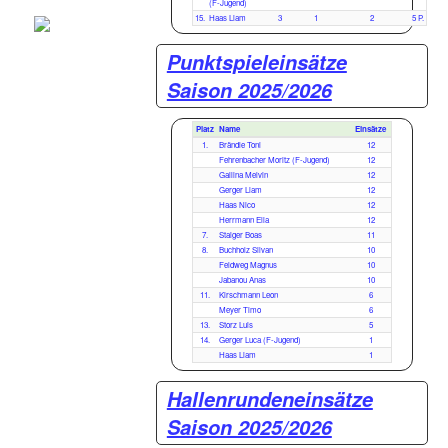
(F-Jugend)
15.
Haas Liam
3
1
2
5 P.
Punktspieleinsätze
Saison 2025/2026
Platz
Name
Einsätze
1.
Brändle Toni
12
Fehrenbacher Moritz (F-Jugend)
12
Gallina Melvin
12
Gerger Liam
12
Haas Nico
12
Herrmann Elia
12
7.
Staiger Boas
11
8.
Buchholz Silvan
10
Feldweg Magnus
10
Jabanou Anas
10
11.
Kirschmann Leon
6
Meyer Timo
6
13.
Storz Luis
5
14.
Gerger Luca (F-Jugend)
1
Haas Liam
1
Hallenrundeneinsätze
Saison 2025/2026