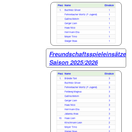
Platz
Name
Einsätze
1.
Buchholz Silvan
1
Fehrenbacher Moritz (F-Jugend)
1
Gallina Melvin
1
Gerger Liam
1
Haas Nico
1
Herrmann Elia
1
Meyer Timo
1
Staiger Boas
1
Freundschaftsspieleinsätze
Saison 2025/2026
Platz
Name
Einsätze
1.
Brändle Toni
3
Buchholz Silvan
3
Fehrenbacher Moritz (F-Jugend)
3
Feldweg Magnus
3
Gallina Melvin
3
Gerger Liam
3
Haas Nico
3
Herrmann Elia
3
Jabanou Anas
3
10.
Haas Liam
2
Kirschmann Leon
2
Meyer Timo
2
Staiger Boas
2