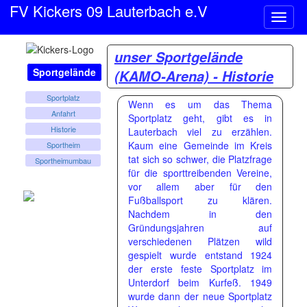
FV Kickers 09 Lauterbach e.V
Naviga
ein-/a
unser Sportgelände
Sportgelände
(KAMO-Arena) - Historie
Sportplatz
Wenn es um das Thema
Anfahrt
Sportplatz geht, gibt es in
Historie
Lauterbach viel zu erzählen.
Kaum eine Gemeinde im Kreis
Sportheim
tat sich so schwer, die Platzfrage
Sportheimumbau
für die sporttreibenden Vereine,
vor allem aber für den
Fußballsport zu klären.
Nachdem in den
Gründungsjahren auf
verschiedenen Plätzen wild
gespielt wurde entstand 1924
der erste feste Sportplatz im
Unterdorf beim Kurfeß. 1949
wurde dann der neue Sportplatz