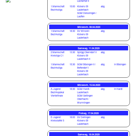
Locherhof II
1.Mannschaft
15:00
Kickers 09
abg.
Bezirksliga
Lauterbach
SGM Deisslingen /
Lauffen
Mittwoch, 08.04.2020
1.Mannschaft
18:30
SV Winzeln
abg.
Bezirksliga
Kickers 09
Lauterbach
Samstag, 11.04.2020
2.Mannschaft
13:30
SpVgg Oberndorf II
abg.
Kreisliga C1
Kickers 09
Lauterbach II
1.Mannschaft
15:30
SGM Bösingen II /
abg.
in Bösingen
Bezirksliga
Beffendorf I
Kickers 09
Lauterbach
Mittwoch, 15.04.2020
A-Jugend
18:30
SGM Hardt /
abg.
in Hardt
Bezirkspokal
Lauterbach
Viertelfinale
SGM Seitingen
Oberflacht /
Wurmlingen
Freitag, 17.04.2020
E-Jugend
18:00
SV Deilingen
abg.
Kreisstaffel 5
Kickers 09
Lauterbach
Samstag, 18.04.2020