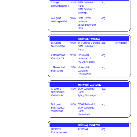
C-Jugend
14:45
SGM Lauterbach /
abg.
Leistungsstaffel 1
Hardt
SGM Gosheim /
Wehingen I
A-Jugend
16:45
SGM Hardt /
abg.
Leistungsstaffel
Lauterbach
SpVgg Bochingen
(9er)
Sonntag, 19.04.2020
B-Jugend
10:30
JFV Oberes Donautal
abg.
in Fridingen
Bezirksstaffel
SGM Lauterbach /
Hardt
2.Mannschaft
12:30
Kickers 09
abg.
Kreisliga C1
Lauterbach II
FC Dunningen II
1.Mannschaft
15:00
Kickers 09
abg.
Bezirksliga
Lauterbach
SV Gosheim
Mittwoch, 22.04.2020
C-Jugend
18:30
SGM Lauterbach /
abg.
Bezirkspokal
Hardt
Viertelfinale
SpVgg Trossingen
B-Jugend
18:30
FV 08 Rottweil II
abg.
Bezirkspokal
SGM Lauterbach /
Viertelfinale
Hardt
Viertelfinale
Samstag, 25.04.2020
Bambinis
1.Spieltag
abg.
Frühjahrsrunde