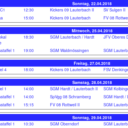
Sonntag, 22.04.2018
 C1
12:30
Kickers 09 Lauterbach II
SV Sulgen II
ga
15:00
Kickers 09 Lauterbach
FV 08 Rottwei
Mittwoch, 25.04.2018
okal
18:30
SGM Lauterbach / Hardt
JFV Oberes D
e
staffel 1
19:00
SGM Waldmössingen
SGM Lauterba
Freitag, 27.04.2018
el 4
18:00
Kickers 09 Lauterbach
FSV Denking
Samstag, 28.04.2018
el 1
14:00
SGM Hardt / Lauterbach II
SGM Kolbing
staffel 1
14:00
SpVgg 08 Schramberg
SGM Hardt / 
staffel 1
15:15
FV 08 Rottweil II
SGM Lauterba
Sonntag, 29.04.2018
staffel 1
10:30
SGM Oberndorf
SGM Lauterba