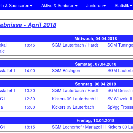
ein & Sponsoren
Aktive & Senioren
Junioren
Statistik
ebnisse - April 2018
Mittwoch, 04.04.2018
okal
18:45
SGM Lauterbach / Hardt
SGM Tuninge
ale
Samstag, 07.04.2018
staffel 1
14:00
SGM Bösingen
SGM Lauterba
Sonntag, 08.04.2018
staffel 1
10:30
SGM Lauterbach / Hardt
SGM Deissli
 C1
12:30
Kickers 09 Lauterbach II
SV Winzeln II
ga
15:00
Kickers 09 Lauterbach
SpVgg Tross
Freitag, 13.04.2018
 C1
18:15
SGM Locherhof / Mariazell II
Kickers 09 La