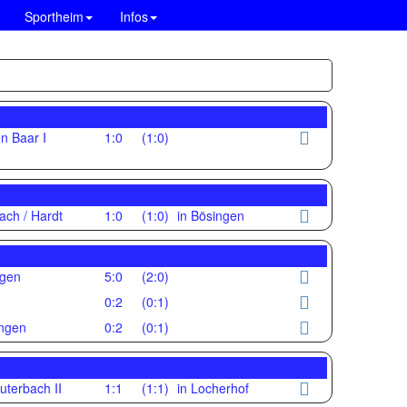
Sportheim
Infos
n Baar I
1:0
(1:0)
ch / Hardt
1:0
(1:0)
in Bösingen
ngen
5:0
(2:0)
0:2
(0:1)
ingen
0:2
(0:1)
uterbach II
1:1
(1:1)
in Locherhof