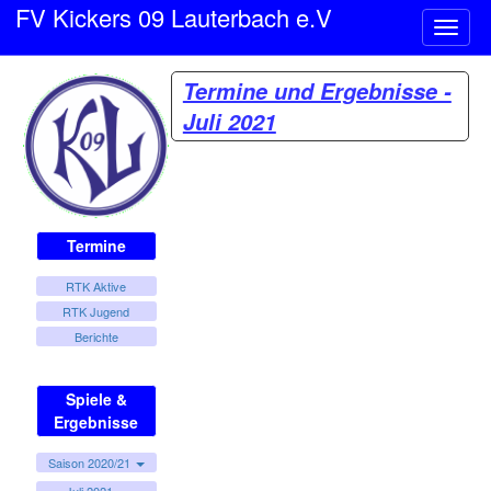
FV Kickers 09 Lauterbach e.V
Naviga
ein-/a
Termine und Ergebnisse -
Juli 2021
Termine
RTK Aktive
RTK Jugend
Berichte
Spiele &
Ergebnisse
Saison 2020/21