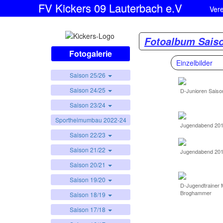
FV Kickers 09 Lauterbach e.V
Ver
Fotoalbum Saiso
Fotogalerie
Einzelbilder
Saison 25/26
Saison 24/25
D-Junioren Saiso
Saison 23/24
Sportheimumbau 2022-24
Jugendabend 201
Saison 22/23
Saison 21/22
Jugendabend 201
Saison 20/21
Saison 19/20
D-Jugendtrainer 
Broghammer
Saison 18/19
Saison 17/18