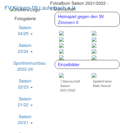
Fotoalbum Saison 2021/2022 -
FV Kickers 09 Lauterbach e.V
Navig
1.Mannschaft
ein-/
Heimspiel gegen den SV
Fotogalerie
Zimmern II
Saison
24/25
Saison
23/24
Sportheimumbau
Einzelbilder
2022-24
Saison
1.Mannschaft
Spielertrainer
Saison
Maik Hessel
22/23
2021/2022
Saison
21/22
Saison
20/21