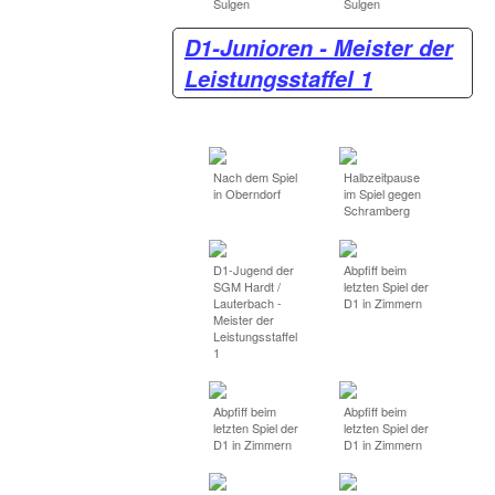
Sulgen
Sulgen
D1-Junioren - Meister der
Leistungsstaffel 1
Nach dem Spiel
Halbzeitpause
in Oberndorf
im Spiel gegen
Schramberg
D1-Jugend der
Abpfiff beim
SGM Hardt /
letzten Spiel der
Lauterbach -
D1 in Zimmern
Meister der
Leistungsstaffel
1
Abpfiff beim
Abpfiff beim
letzten Spiel der
letzten Spiel der
D1 in Zimmern
D1 in Zimmern