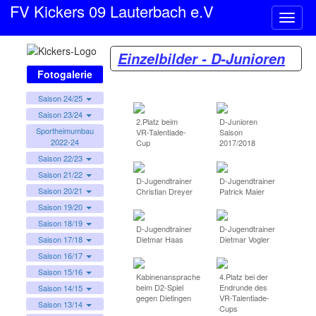
FV Kickers 09 Lauterbach e.V
Naviga
ein-/a
Einzelbilder - D-Junioren
Fotogalerie
Saison 24/25
Saison 23/24
2.Platz beim
D-Junioren
Sportheimumbau
VR-Talentiade-
Saison
2022-24
Cup
2017/2018
Saison 22/23
Saison 21/22
D-Jugendtrainer
D-Jugendtrainer
Saison 20/21
Christian Dreyer
Patrick Maier
Saison 19/20
Saison 18/19
D-Jugendtrainer
D-Jugendtrainer
Dietmar Haas
Dietmar Vogler
Saison 17/18
Saison 16/17
Saison 15/16
Kabinenansprache
4.Platz bei der
beim D2-Spiel
Endrunde des
Saison 14/15
gegen Dietingen
VR-Talentiade-
Saison 13/14
Cups