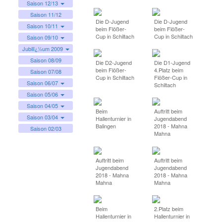
Saison 12/13
Saison 11/12
Die D-Jugend
Die D-Jugend
Saison 10/11
beim Flößer-
beim Flößer-
Cup in Schiltach
Cup in Schiltach
Saison 09/10
Jubilï¿½um 2009
Saison 08/09
Die D2-Jugend
Die D1-Jugend
beim Flößer-
4.Platz beim
Saison 07/08
Cup in Schiltach
Flößer-Cup in
Saison 06/07
Schiltach
Saison 05/06
Saison 04/05
Beim
Auftritt beim
Saison 03/04
Hallenturnier in
Jugendabend
Balingen
2018 - Mahna
Saison 02/03
Mahna
Auftritt beim
Auftritt beim
Jugendabend
Jugendabend
2018 - Mahna
2018 - Mahna
Mahna
Mahna
Beim
2.Platz beim
Hallenturnier in
Hallenturnier in