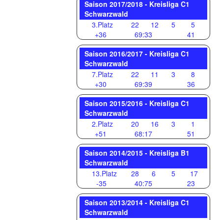
Saison 2017/2018 - Kreisliga C1
Schwarzwald
3.Platz
22
12
5
5
+36
69:33
41
Saison 2016/2017 - Kreisliga C1
Schwarzwald
7.Platz
22
11
3
8
+30
69:39
36
Saison 2015/2016 - Kreisliga C1
Schwarzwald
2.Platz
20
16
3
1
+51
68:17
51
Saison 2014/2015 - Kreisliga B1
Schwarzwald
13.Platz
28
6
5
17
-35
40:75
23
Saison 2013/2014 - Kreisliga C1
Schwarzwald