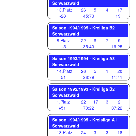
Schwarzwald
13.Platz
26
5
4
17
-28
45:73
19
Saison 1994/1995 - Kreiliga B2
Schwarzwald
8.Platz
22
6
7
9
-5
35:40
19:25
Saison 1993/1994 - Kreiliga A3
Schwarzwald
14.Platz
26
5
1
20
-51
28:79
11:41
Saison 1992/1993 - Kreiliga B2
Schwarzwald
1.Platz
22
17
3
2
+51
73:22
37:22
Saison 1994/1995 - Kreisliga A1
Schwarzwald
13.Platz
24
3
3
18