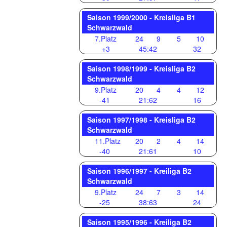
Saison 1999/2000 - Kreisliga B1
Schwarzwald
7.Platz
24
9
5
10
+3
45:42
32
Saison 1998/1999 - Kreisliga B2
Schwarzwald
9.Platz
20
4
4
12
-41
21:62
16
Saison 1997/1998 - Kreisliga B2
Schwarzwald
11.Platz
20
2
4
14
-40
21:61
10
Saison 1996/1997 - Kreiliga B2
Schwarzwald
9.Platz
24
7
3
14
-25
38:63
24
Saison 1995/1996 - Kreiliga B2