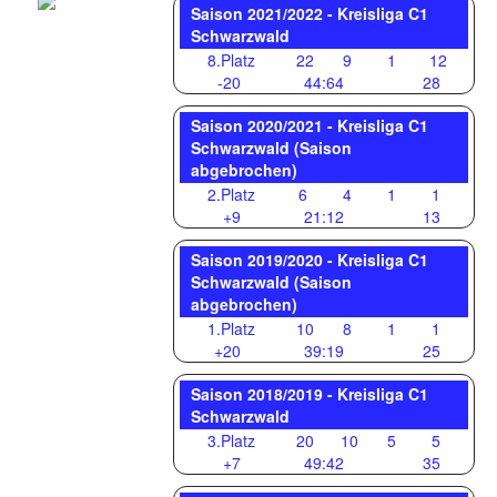
Saison 2021/2022 - Kreisliga C1
Schwarzwald
8.Platz
22
9
1
12
-20
44:64
28
Saison 2020/2021 - Kreisliga C1
Schwarzwald (Saison
abgebrochen)
2.Platz
6
4
1
1
+9
21:12
13
Saison 2019/2020 - Kreisliga C1
Schwarzwald (Saison
abgebrochen)
1.Platz
10
8
1
1
+20
39:19
25
Saison 2018/2019 - Kreisliga C1
Schwarzwald
3.Platz
20
10
5
5
+7
49:42
35