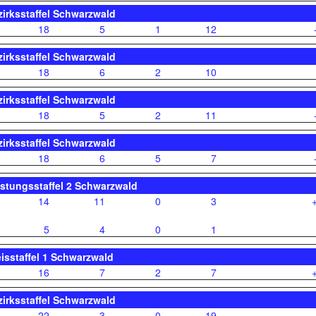
zirksstaffel Schwarzwald
18
5
1
12
zirksstaffel Schwarzwald
18
6
2
10
zirksstaffel Schwarzwald
18
5
2
11
zirksstaffel Schwarzwald
18
6
5
7
istungsstaffel 2 Schwarzwald
14
11
0
3
5
4
0
1
eisstaffel 1 Schwarzwald
16
7
2
7
zirksstaffel Schwarzwald
22
3
0
19