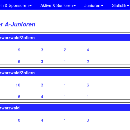
ein & Sponsoren
Aktive & Senioren
Junioren
Statistik
er A-Junioren
hwarzwald/Zollern
9
3
2
4
6
3
1
2
hwarzwald/Zollern
10
3
1
6
6
4
1
1
chwarzwald
8
4
1
3