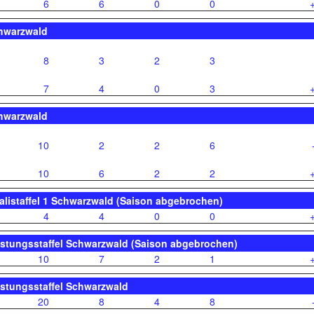
6
6
0
0
chwarzwald
8
3
2
3
7
4
0
3
chwarzwald
10
2
2
6
10
6
2
2
alistaffel 1 Schwarzwald (Saison abgebrochen)
4
4
0
0
istungsstaffel Schwarzwald (Saison abgebrochen)
10
7
2
1
istungsstaffel Schwarzwald
20
8
4
8