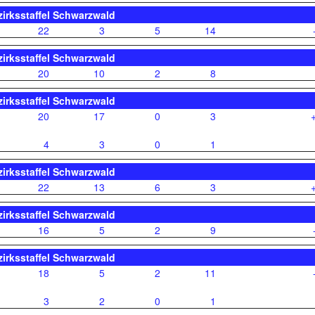
zirksstaffel Schwarzwald
22
3
5
14
zirksstaffel Schwarzwald
20
10
2
8
zirksstaffel Schwarzwald
20
17
0
3
4
3
0
1
zirksstaffel Schwarzwald
22
13
6
3
zirksstaffel Schwarzwald
16
5
2
9
zirksstaffel Schwarzwald
18
5
2
11
3
2
0
1