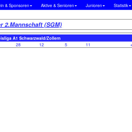
ein & Sponsoren
Aktive & Senioren
Junioren
Statistik
er 2.Mannschaft (SGM)
eisliga A1 Schwarzwald/Zollern
28
12
5
11